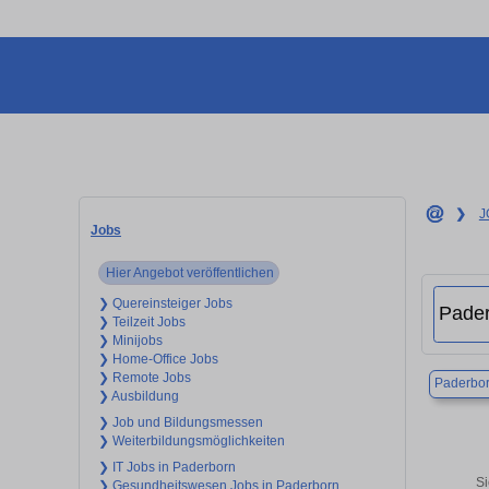
❯
J
Jobs
Hier Angebot veröffentlichen
❯ Quereinsteiger Jobs
❯ Teilzeit Jobs
❯ Minijobs
❯ Home-Office Jobs
❯ Remote Jobs
Paderbo
❯ Ausbildung
❯ Job und Bildungsmessen
❯ Weiterbildungsmöglichkeiten
❯ IT Jobs in Paderborn
Si
❯ Gesundheitswesen Jobs in Paderborn