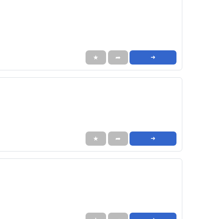
★
➦
➜
★
➦
➜