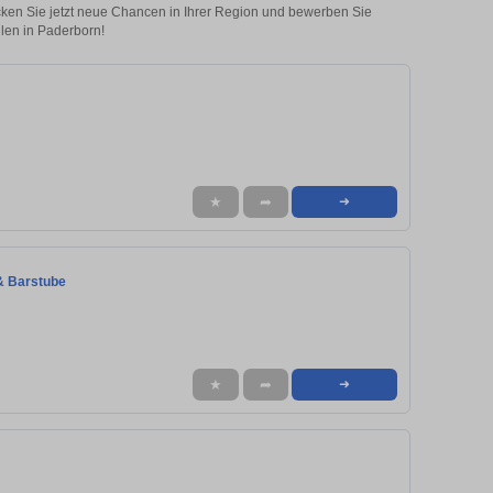
ecken Sie jetzt neue Chancen in Ihrer Region und bewerben Sie
llen in Paderborn!
★
➦
➜
 & Barstube
★
➦
➜