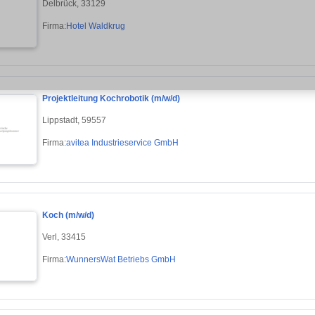
Delbrück, 33129
Firma:
Hotel Waldkrug
Projektleitung Kochrobotik (m/w/d)
Lippstadt, 59557
Firma:
avitea Industrieservice GmbH
Koch (m/w/d)
Verl, 33415
Firma:
WunnersWat Betriebs GmbH