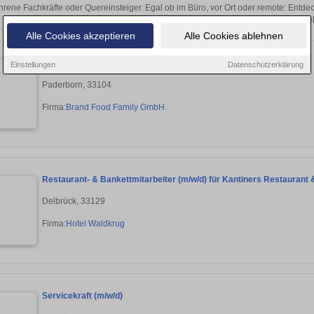
hrene Fachkräfte oder Quereinsteiger. Egal ob im Büro, vor Ort oder remote: Entd
sich direkt auf passende Gastronomie-Ste
Alle Cookies akzeptieren
Alle Cookies ablehnen
Koch Betriebsgastronomie (m/w/d)
Einstellungen
Datenschutzerklärung
Paderborn, 33104
Firma:
Brand Food Family GmbH
Restaurant- & Bankettmitarbeiter (m/w/d) für Kantiners Restaurant
Delbrück, 33129
Firma:
Hotel Waldkrug
Servicekraft (m/w/d)