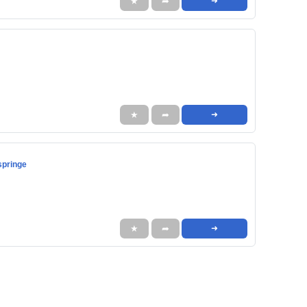
★
➦
➜
★
➦
➜
springe
★
➦
➜