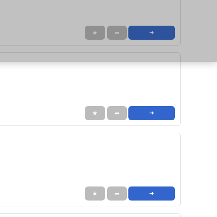
★
➦
➜
★
➦
➜
★
➦
➜