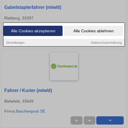
Gabelstaplerfahrer (m/w/d)
Rietberg, 33397
Firma:
Piening GmbH
Alle Cookies akzeptieren
Alle Cookies ablehnen
★
➦
➜
Einstellungen
Datenschutzerklärung
Fahrer / Kurier (m/w/d)
Bielefeld, 33649
Firma:
flaschenpost SE
★
➦
➜