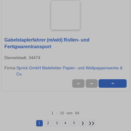
Gabelstaplerfahrer (m/w/d) Rollen- und
Fertigwarentransport
Diemelstadt, 34474
Firma:
Sprick GmbH Bielefelder Papier- und Wellpappenwerke &
Co.
★
➦
➜
1 - 10 von 84
1
2
3
4
5
❯
❯❯