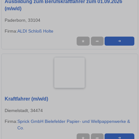
Ausbildung zum Berufskraftfahrer zum 01.09.2026
(m/w/d)
Paderborn, 33104
Firma:
ALDI Schloß Holte
★
➦
➜
Kraftfahrer (m/w/d)
Diemelstadt, 34474
Firma:
Sprick GmbH Bielefelder Papier- und Wellpappenwerke &
Co.
★
➦
➜