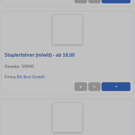
Staplerfahrer (m/w/d) - ab 18,00
Geseke, 59590
Firma:
BS Brol GmbH
★
➦
➜