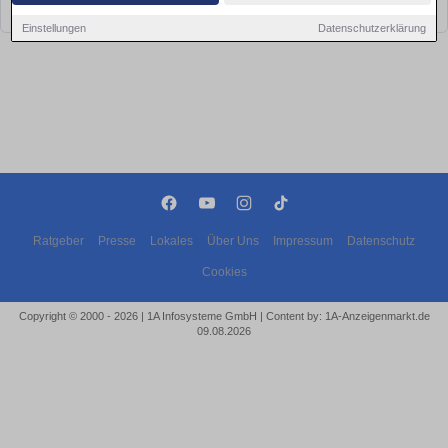
bald wieder vorbei!
Einstellungen
Datenschutzerklärung
Ratgeber
Presse
Lokales
Über Uns
Impressum
Datenschutz
Cookies
Copyright © 2000 - 2026 | 1A Infosysteme GmbH | Content by: 1A-Anzeigenmarkt.de
09.08.2026