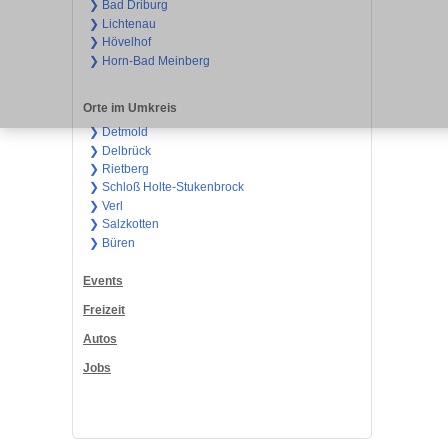
❯ Bad Driburg
❯ Lichtenau
❯ Hövelhof
❯ Horn-Bad Meinberg
Orte im Umkreis
❯ Detmold
❯ Delbrück
❯ Rietberg
❯ Schloß Holte-Stukenbrock
❯ Verl
❯ Salzkotten
❯ Büren
Events
Freizeit
Autos
Jobs