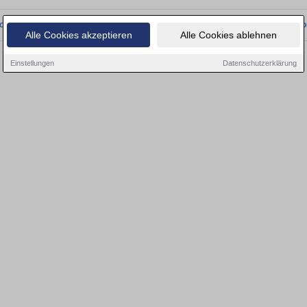
onnten wir derzeit keine passenden Objekte finden. Schauen Sie bald wieder vo
Alle Cookies akzeptieren
Alle Cookies ablehnen
Einstellungen
Datenschutzerklärung