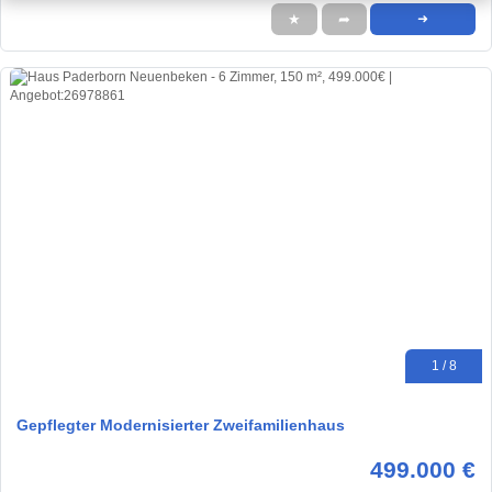
★
➦
➜
1 / 8
Gepflegter Modernisierter Zweifamilienhaus
499.000 €