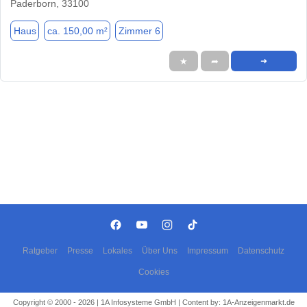
Paderborn, 33100
Haus
ca. 150,00 m²
Zimmer 6
★
➦
➜
Ratgeber
Presse
Lokales
Über Uns
Impressum
Datenschutz
Cookies
Copyright © 2000 - 2026 | 1A Infosysteme GmbH | Content by: 1A-Anzeigenmarkt.de