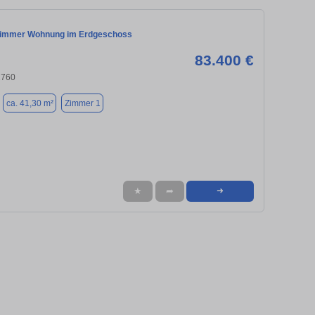
Zimmer Wohnung im Erdgeschoss
83.400 €
2760
ca. 41,30 m²
Zimmer 1
★
➦
➜