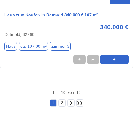
Haus zum Kaufen in Detmold 340.000 € 107 m²
340.000 €
Detmold, 32760
Haus
ca. 107,00 m²
Zimmer 3
★
➦
➜
1 - 10 von 12
1
2
❯
❯❯