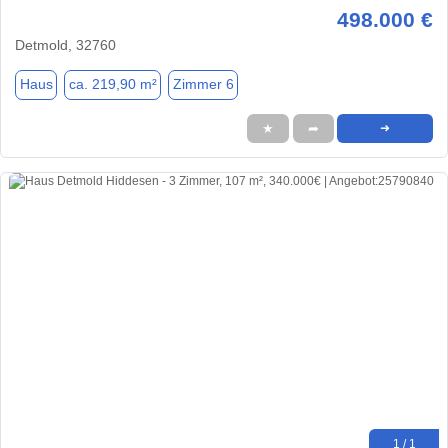
498.000 €
Detmold, 32760
Haus
ca. 219,90 m²
Zimmer 6
★
➦
➜
1 / 1