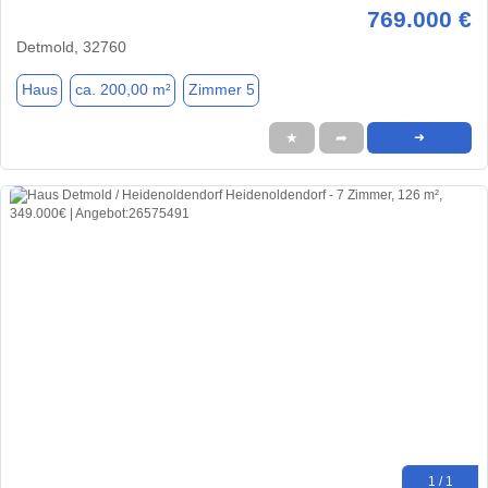
769.000 €
Detmold, 32760
Haus
ca. 200,00 m²
Zimmer 5
★
➦
➜
1 / 1