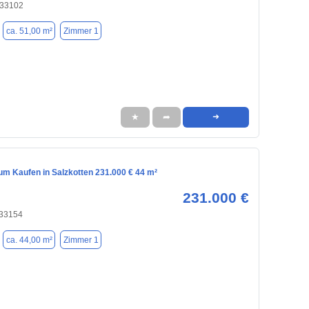
 33102
ca. 51,00 m²
Zimmer 1
★
➦
➜
m Kaufen in Salzkotten 231.000 € 44 m²
231.000 €
 33154
ca. 44,00 m²
Zimmer 1