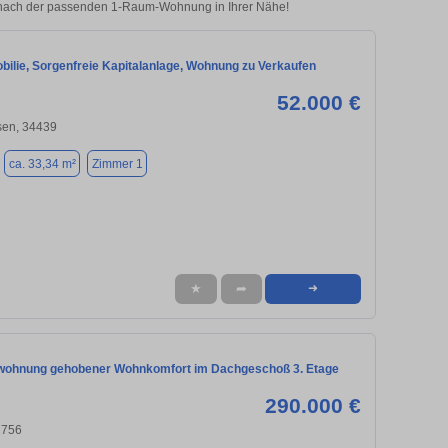
e nach der passenden 1-Raum-Wohnung in Ihrer Nähe!
bilie, Sorgenfreie Kapitalanlage, Wohnung zu Verkaufen
52.000 €
sen, 34439
ca. 33,34 m²
Zimmer 1
★
➦
➜
wohnung gehobener Wohnkomfort im Dachgeschoß 3. Etage
290.000 €
2756