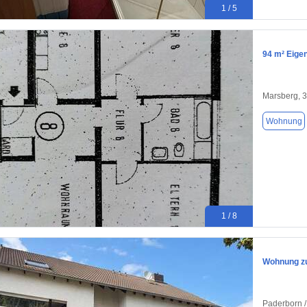
1 / 5
94 m² Eige
Marsberg, 
Wohnung
1 / 8
Wohnung zu
Paderborn /