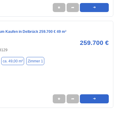
★
➦
➜
m Kaufen in Delbrück 259.700 € 49 m²
259.700 €
33129
ca. 49,00 m²
Zimmer 1
★
➦
➜