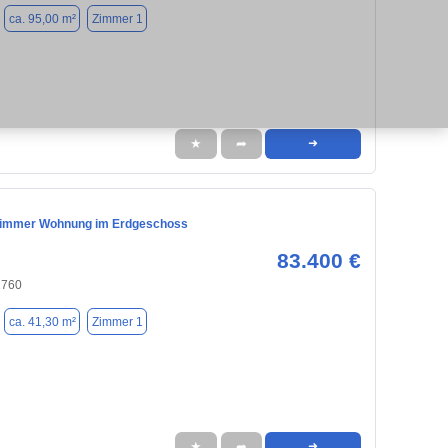
ca. 95,00 m²
Zimmer 1
★
➦
➜
Zimmer Wohnung im Erdgeschoss
83.400 €
2760
ca. 41,30 m²
Zimmer 1
★
➦
➜