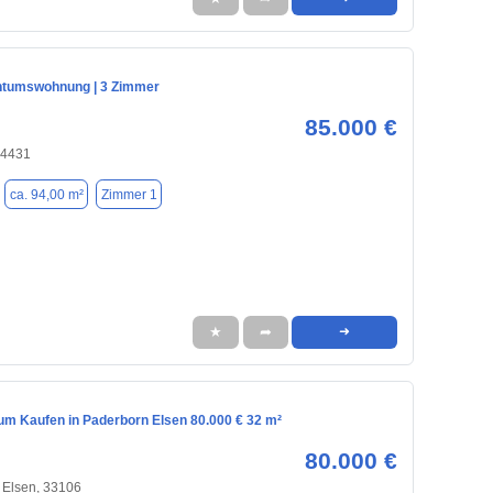
ntumswohnung | 3 Zimmer
85.000 €
34431
ca. 94,00 m²
Zimmer 1
★
➦
➜
m Kaufen in Paderborn Elsen 80.000 € 32 m²
80.000 €
 Elsen, 33106