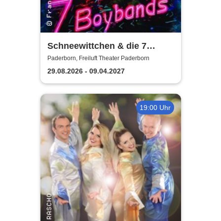
Schneewittchen & die 7
Boybands - das 90er Jahre
Paderborn, Freiluft Theater Paderborn
Musical | THEATERHITS
29.08.2026 - 09.04.2027
19:00 Uhr