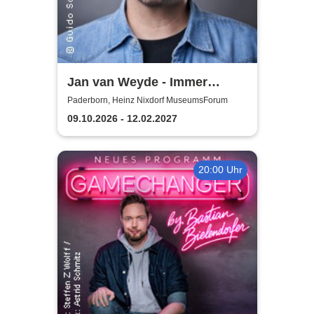
Jan van Weyde - Immer
Weyder...
Paderborn, Heinz Nixdorf MuseumsForum
09.10.2026 - 12.02.2027
20:00 Uhr