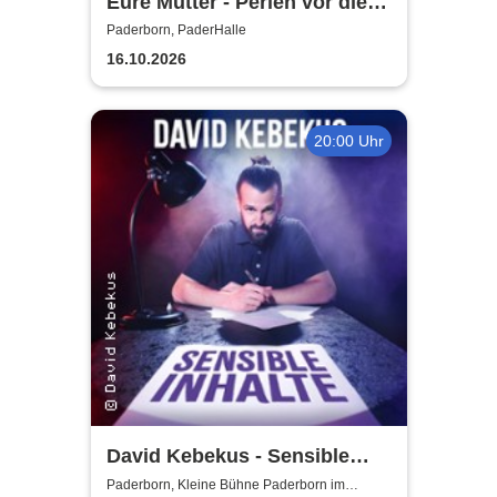
Eure Mütter - Perlen vor die
Säue - Das Best Of zum
Paderborn, PaderHalle
Jubiläum
16.10.2026
20:00 Uhr
David Kebekus - Sensible
Inhalte
Paderborn, Kleine Bühne Paderborn im