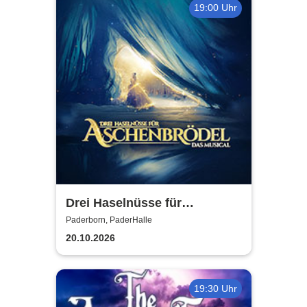
19:00 Uhr
Drei Haselnüsse für
Aschenbrödel - Das Musical
Paderborn, PaderHalle
20.10.2026
19:30 Uhr