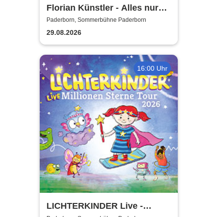
Florian Künstler - Alles nur
geliehen - Tour 2026/2027
Paderborn, Sommerbühne Paderborn
29.08.2026
16:00 Uhr
LICHTERKINDER Live -