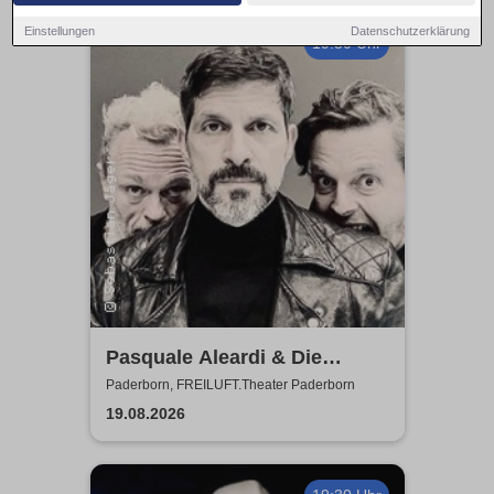
Einstellungen
Datenschutzerklärung
19:30 Uhr
Pasquale Aleardi & Die
Phonauten
Paderborn, FREILUFT.Theater Paderborn
19.08.2026