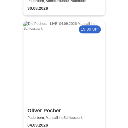
Millionen Sterne Tour 2026
Paderborn, Sommerbühne Paderborn
30.08.2026
19:30 Uhr
Oliver Pocher
Paderborn, Marstall im Schlosspark
04.09.2026