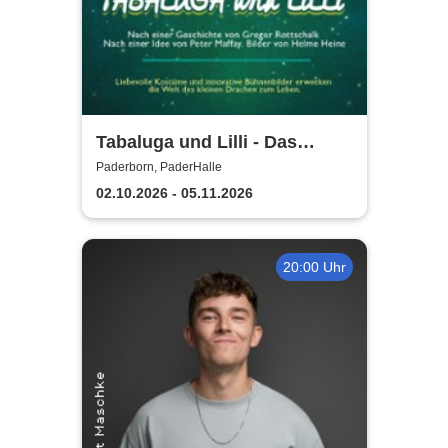
Tabaluga und Lilli - Das
drachenstarke Musical für die
Paderborn, PaderHalle
ganze Familie
02.10.2026 - 05.11.2026
20:00 Uhr