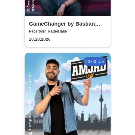
GameChanger by Bastian
Bielendorfer
Paderborn, PaderHalle
10.10.2026
20:00 Uhr