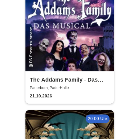
The Addams Family - Das
Musical
Paderborn, PaderHalle
21.10.2026
20:00 Uhr