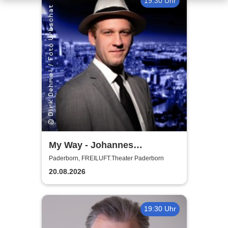
19:30 Uhr
My Way - Johannes
Hallervorden singt Sinatra
Paderborn, FREILUFT.Theater Paderborn
20.08.2026
19:30 Uhr