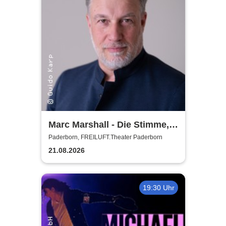
Marc Marshall - Die Stimme,
die berührt - Open Air 2026
Paderborn, FREILUFT.Theater Paderborn
21.08.2026
19:30 Uhr