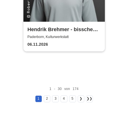
Hendrik Brehmer - bisschen
reingesteigert
Paderborn, Kulturwerkstatt
06.11.2026
1 - 30 von 174
1
2
3
4
5
❯
❯❯