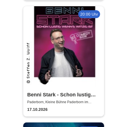
20:00 Uhr
Benni Stark - Schon lustig
wenn‘s witzig ist!
Paderborn, Kleine Bühne Paderborn im
Deelenhaus
17.10.2026