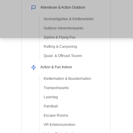
Abenteuer & Action Outdoor
Hochseilgärten & Kletterwälder
Outdoor-Adventureparks
Zipline & Flying Fox
Rafting & Canyoning
Quad- & Offroad-Touren
Action & Fun Indoor
Kletterhallen & Boulderhallen
Trampolinparks
Lasertag
Paintball
Escape Rooms
VR-Erlebniszentren