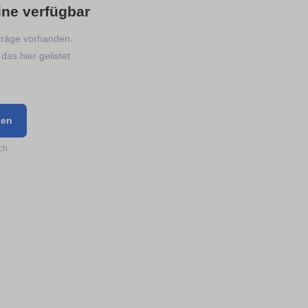
ine verfügbar
nträge vorhanden.
das hier gelistet
gen
ch