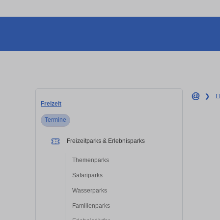
❯
F
Freizeit
Termine
Freizeitparks & Erlebnisparks
Themenparks
Safariparks
Wasserparks
Familienparks