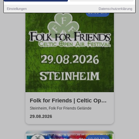
Einstellungen
Datenschutzerklärung
10:00 Uhr
Folk for Friends | Celtic Open
Air Festival & Highland
Steinheim, Folk For Friends Gelände
Games
29.08.2026