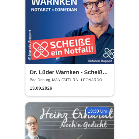
Dr. Lüder Warnken - Scheiße,
ein Notfall!
Bad Driburg, MANIFATTURA - LEONARDO
Factory Outlet
13.09.2026
19:30 Uhr