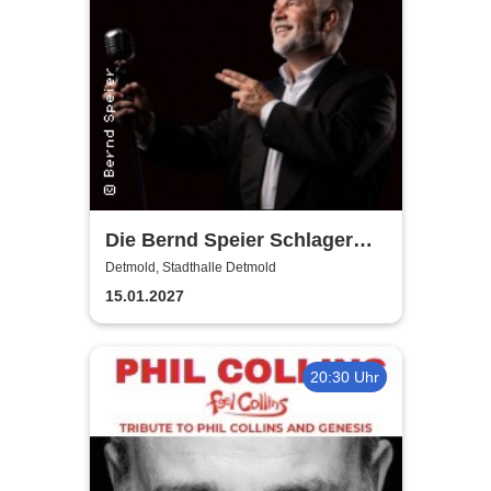
Die Bernd Speier Schlager
Revue Show
Detmold, Stadthalle Detmold
15.01.2027
20:30 Uhr