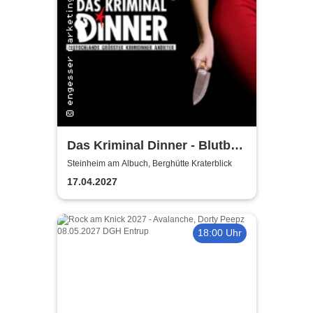
Das Kriminal Dinner - Blutbad
im Gemeinderat
Steinheim am Albuch, Berghütte Kraterblick
17.04.2027
18:00 Uhr