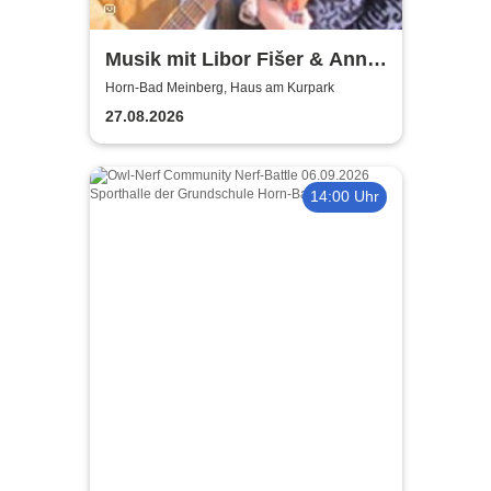
Musik mit Libor Fišer & Anna
Fišerová
Horn-Bad Meinberg, Haus am Kurpark
27.08.2026
14:00 Uhr