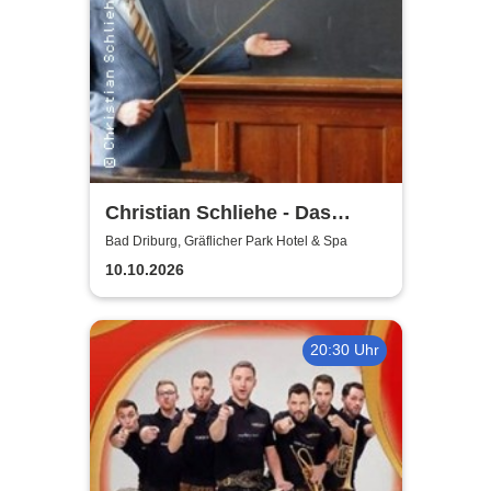
Christian Schliehe - Das
Beste von Heinz Erhardt
Bad Driburg, Gräflicher Park Hotel & Spa
10.10.2026
20:30 Uhr