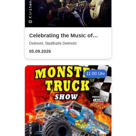
Celebrating the Music of
Smokie by Spirit of Smokie
Detmold, Stadthalle Detmold
05.09.2026
11:00 Uhr