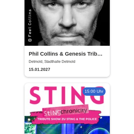
Phil Collins & Genesis Tribute
Show - Feel Collins
Detmold, Stadthalle Detmold
15.01.2027
15:00 Uhr