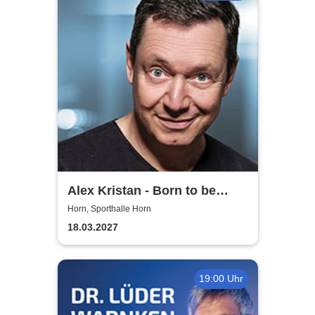
Alex Kristan - Born to be
Child
Horn, Sporthalle Horn
18.03.2027
19:00 Uhr