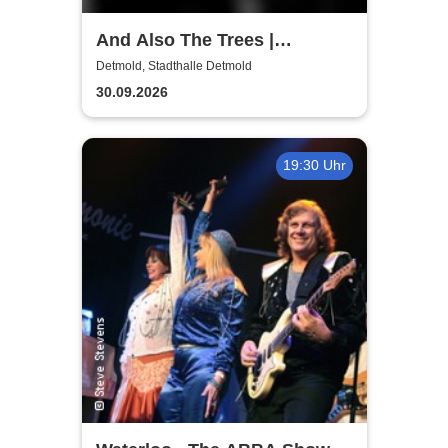
And Also The Trees |
Stadthalle Detmold
Detmold, Stadthalle Detmold
30.09.2026
19:30 Uhr