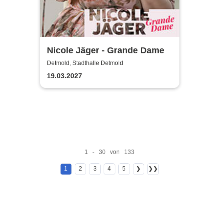
Nicole Jäger - Grande Dame
Detmold, Stadthalle Detmold
19.03.2027
1 - 30 von 133
1
2
3
4
5
❯
❯❯