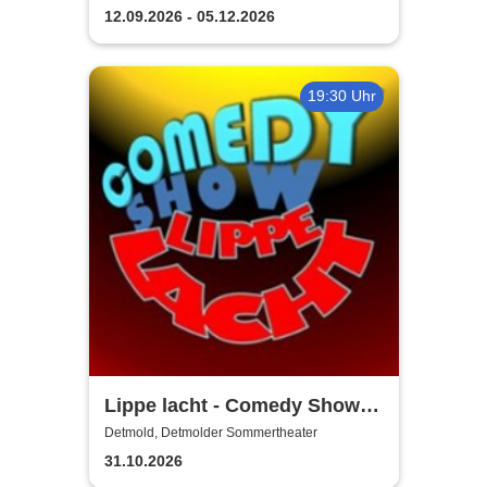
12.09.2026 - 05.12.2026
19:30 Uhr
Lippe lacht - Comedy Show /
Die besten Newcomer
Detmold, Detmolder Sommertheater
Deutschlands!
31.10.2026