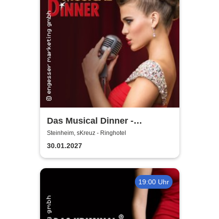
Das Musical Dinner -
Kulinarischer Genuss und
Steinheim, sKreuz - Ringhotel
garantierte Unterhaltung
30.01.2027
19:00 Uhr