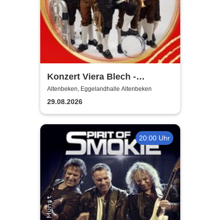
Konzert Viera Blech -
Eggelandhalle Altenbeken
Altenbeken, Eggelandhalle Altenbeken
29.08.2026
20:00 Uhr