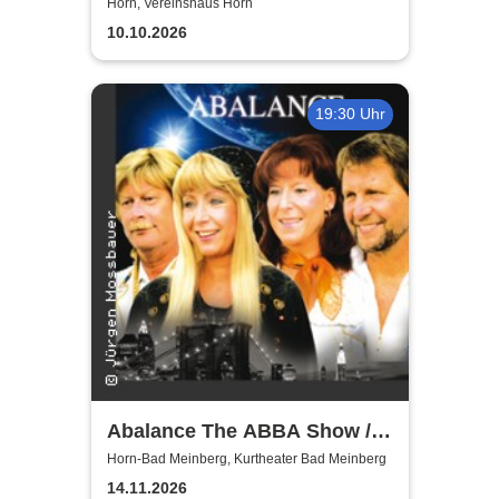
Glück
Horn, Vereinshaus Horn
10.10.2026
19:30 Uhr
Abalance The ABBA Show /
Revival Show - a tribute to
Horn-Bad Meinberg, Kurtheater Bad Meinberg
ABBA
14.11.2026