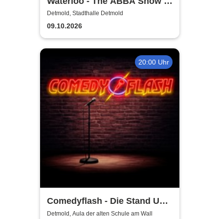
Waterloo - The ABBA Show -
A Tribute to ABBA with 4
Detmold, Stadthalle Detmold
Swedes
09.10.2026
20:00 Uhr
Comedyflash - Die Stand Up
Comedy Show in Detmold
Detmold, Aula der alten Schule am Wall