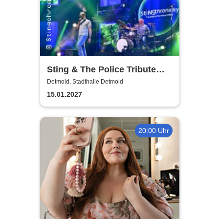
Sting & The Police Tribute
Show - Stingchronicity
Detmold, Stadthalle Detmold
15.01.2027
20:00 Uhr