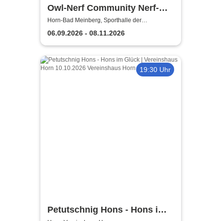
Owl-Nerf Community Nerf-
Battle | O.N.C September
Horn-Bad Meinberg, Sporthalle der
Grundschule Horn-Bad Meinberg
Battle 2026
06.09.2026 - 08.11.2026
19:30 Uhr
Petutschnig Hons - Hons im