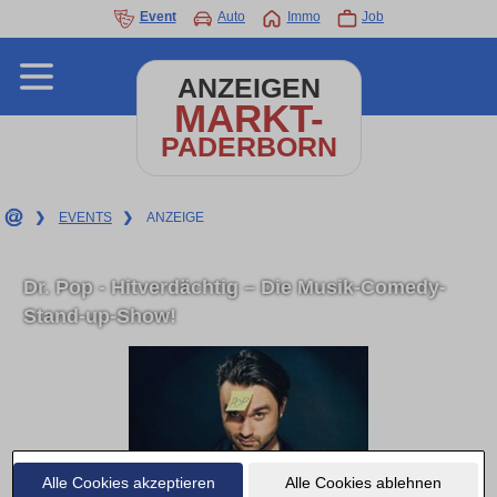
Event
Auto
Immo
Job
ANZEIGEN
MARKT-
PADERBORN
❯
EVENTS
❯
ANZEIGE
Dr. Pop - Hitverdächtig – Die Musik-Comedy-
Stand-up-Show!
Alle Cookies akzeptieren
Alle Cookies ablehnen