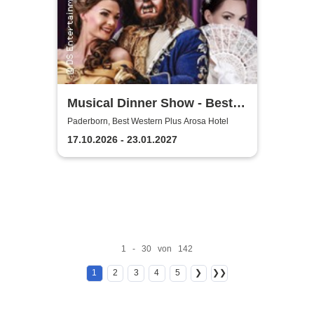
Musical Dinner Show - Best
of Musicals
Paderborn, Best Western Plus Arosa Hotel
17.10.2026 - 23.01.2027
1 - 30 von 142
1
2
3
4
5
❯
❯❯