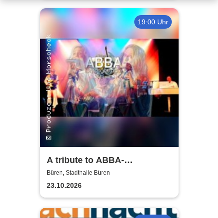
19:00 Uhr
A tribute to ABBA-
unforgettable Konzert
Büren, Stadthalle Büren
23.10.2026