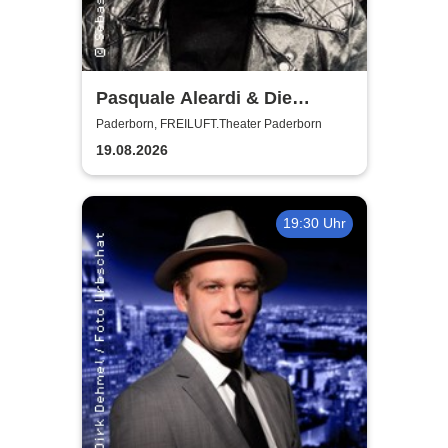
Pasquale Aleardi & Die
Phonauten
Paderborn, FREILUFT.Theater Paderborn
19.08.2026
19:30 Uhr