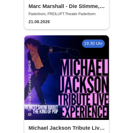
Marc Marshall - Die Stimme,
die berührt - Open Air 2026
Paderborn, FREILUFT.Theater Paderborn
21.08.2026
19:30 Uhr
Michael Jackson Tribute Live