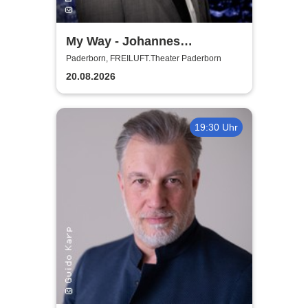
My Way - Johannes
Hallervorden singt Sinatra
Paderborn, FREILUFT.Theater Paderborn
20.08.2026
19:30 Uhr