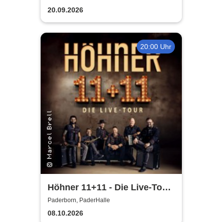
20.09.2026
20:00 Uhr
Höhner 11+11 - Die Live-Tour
2025/26
Paderborn, PaderHalle
08.10.2026