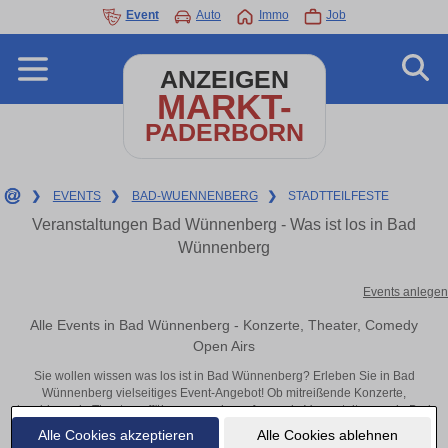
Event
Auto
Immo
Job
ANZEIGEN
MARKT-
PADERBORN
❯
EVENTS
❯
BAD-WUENNENBERG
❯
STADTTEILFESTE
Veranstaltungen Bad Wünnenberg - Was ist los in Bad
Wünnenberg
Events anlegen
Alle Events in Bad Wünnenberg - Konzerte, Theater, Comedy
Open Airs
Sie wollen wissen was los ist in Bad Wünnenberg? Erleben Sie in Bad
Wünnenberg vielseitiges Event-Angebot! Ob mitreißende Konzerte,
inspirierende Theateraufführungen oder aufregende Veranstaltungen in Bad
Wünnenberg – hier finden alles im Überblick und Tickets.
Alle Cookies akzeptieren
Alle Cookies ablehnen