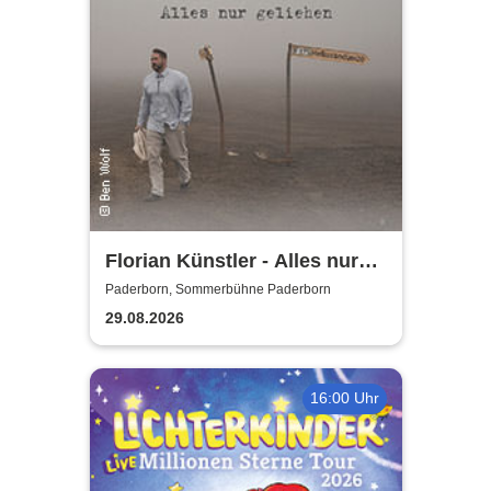
Florian Künstler - Alles nur
geliehen - Tour 2026/2027
Paderborn, Sommerbühne Paderborn
29.08.2026
16:00 Uhr