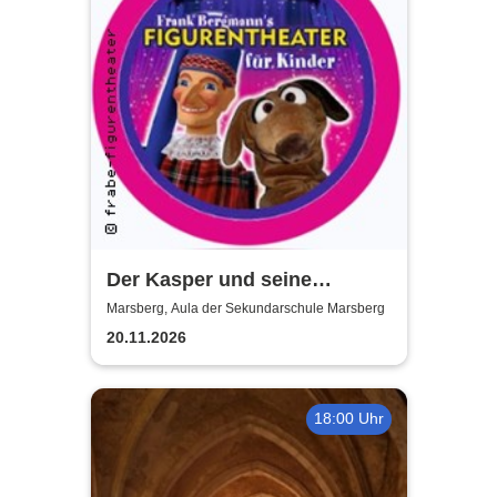
Der Kasper und seine
Freunde kommen zu euch!
Marsberg, Aula der Sekundarschule Marsberg
frabe-figurentheater
20.11.2026
18:00 Uhr