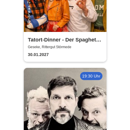
Tatort-Dinner - Der Spaghetti
Mord
Geseke, Rittergut Störmede
30.01.2027
19:30 Uhr