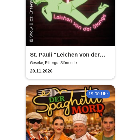
St. Pauli "Leichen von der
Stange" - Krimi-Dinner
Geseke, Rittergut Störmede
20.11.2026
19:00 Uhr