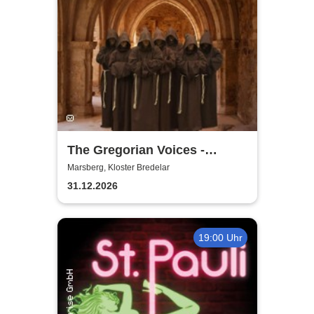
The Gregorian Voices -
Gregorianik zur
Marsberg, Kloster Bredelar
Weihnachtszeit
31.12.2026
19:00 Uhr