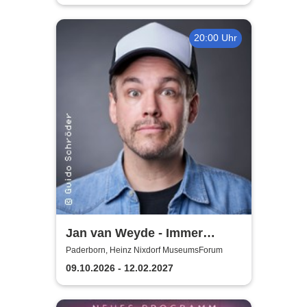
20:00 Uhr
Jan van Weyde - Immer
Weyder...
Paderborn, Heinz Nixdorf MuseumsForum
09.10.2026 - 12.02.2027