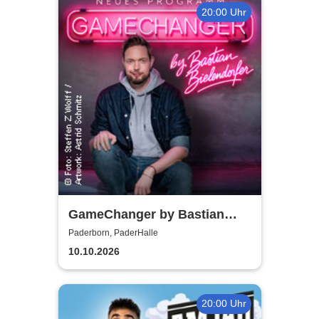
20:00 Uhr
GameChanger by Bastian
Bielendorfer
Paderborn, PaderHalle
10.10.2026
20:00 Uhr