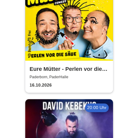
Eure Mütter - Perlen vor die
Säue - Das Best Of zum
Paderborn, PaderHalle
Jubiläum
16.10.2026
20:00 Uhr