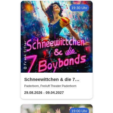
19:30 Uhr
Schneewittchen & die 7
Boybands - das 90er Jahre
Paderborn, Freiluft Theater Paderborn
Musical | THEATERHITS
29.08.2026 - 09.04.2027
19:00 Uhr