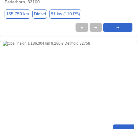
Paderborn, 33100
155.750 km
Diesel
81 kw (110 PS)
★
➦
➜