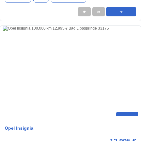
★
➦
➜
Opel Insignia
12.995 €