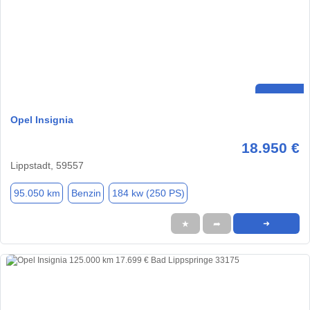
Opel Insignia
18.950 €
Lippstadt, 59557
95.050 km
Benzin
184 kw (250 PS)
★
➦
➜