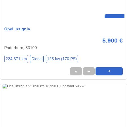
Opel Insignia
5.900 €
Paderborn, 33100
224.371 km
Diesel
125 kw (170 PS)
★
➦
➜