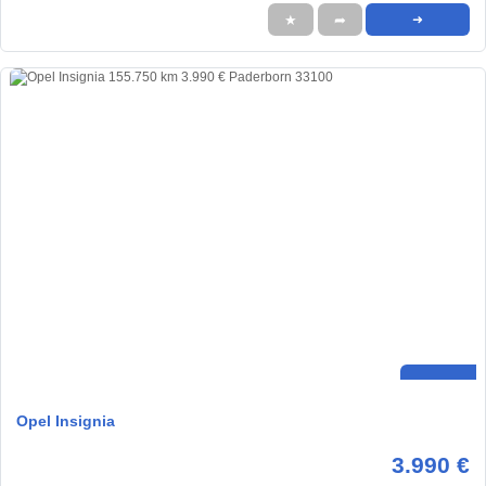
★
➦
➜
Opel Insignia
3.990 €