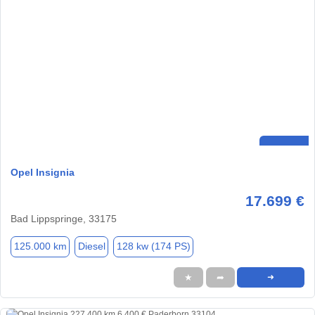
Opel Insignia
17.699 €
Bad Lippspringe, 33175
125.000 km
Diesel
128 kw (174 PS)
★
➦
➜