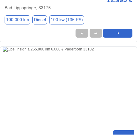
Bad Lippspringe, 33175
100.000 km
Diesel
100 kw (136 PS)
★
➦
➜