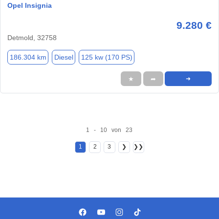
Opel Insignia
9.280 €
Detmold, 32758
186.304 km
Diesel
125 kw (170 PS)
★
➦
➜
1 - 10 von 23
1
2
3
❯
❯❯