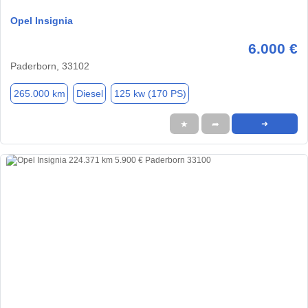
Opel Insignia
6.000 €
Paderborn, 33102
265.000 km
Diesel
125 kw (170 PS)
★
➦
➜