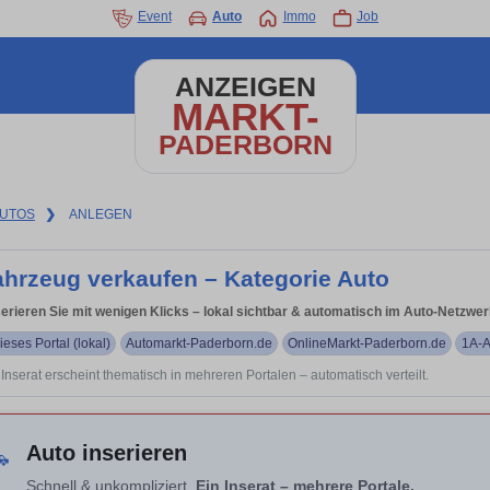
Event
Auto
Immo
Job
ANZEIGEN
MARKT-
PADERBORN
UTOS
❯
ANLEGEN
ahrzeug verkaufen – Kategorie Auto
serieren Sie mit wenigen Klicks – lokal sichtbar & automatisch im Auto-Netzwerk
ieses Portal (lokal)
Automarkt-Paderborn.de
OnlineMarkt-Paderborn.de
1A-A
r Inserat erscheint thematisch in mehreren Portalen – automatisch verteilt.
Auto inserieren

Schnell & unkompliziert.
Ein Inserat – mehrere Portale.