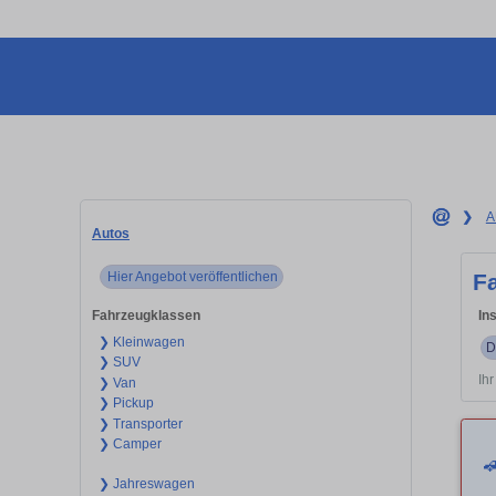
❯
A
Autos
Hier Angebot veröffentlichen
F
Fahrzeugklassen
In
❯ Kleinwagen
D
❯ SUV
Ih
❯ Van
❯ Pickup
❯ Transporter
❯ Camper

❯ Jahreswagen