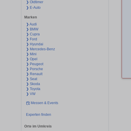
❯ Oldtimer
❯ E-Auto
Marken
❯ Audi
❯ BMW
❯ Cupra
❯ Ford
❯ Hyundai
❯ Mercedes-Benz
❯ Mini
❯ Opel
❯ Peugeot
❯ Porsche
❯ Renault
❯ Seat
❯ Skoda
❯ Toyota
❯ VW
Messen & Events
Experten finden
Orte im Umkreis