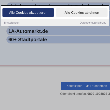
sichtbar auf Anzeigenmarkt-Paderborn.de
Alle Cookies akzeptieren
Alle Cookies ablehnen
Automarkt-Paderborn.de
OnlineMarkt-Paderborn.de
Einstellungen
Datenschutzerklärung
1A-Automarkt.de
60+ Stadtportale
Kontakt per E-Mail aufnehmen
Oder direkt anrufen:
0800-1008802-