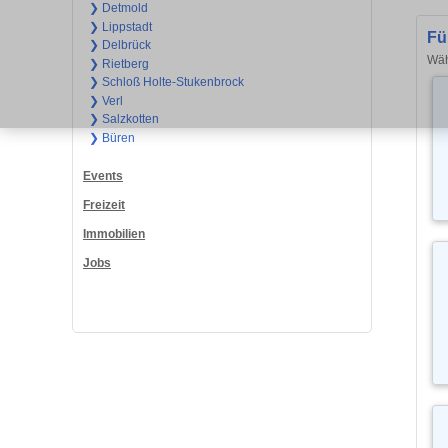
❯ Detmold
❯ Lippstadt
Fü
❯ Delbrück
Wäh
❯ Rietberg
❯ Schloß Holte-Stukenbrock
❯ Verl
❯ Salzkotten
❯ Büren
Events
Freizeit
Immobilien
Jobs