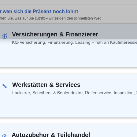
r wen sich die Präsenz noch lohnt
len Sie, was auf Sie zutrifft – wir zeigen den schnellsten Weg.
Versicherungen & Finanzierer
💰
Kfz-Versicherung, Finanzierung, Leasing – nah an Kaufinteressie
Werkstätten & Services
🔧
Lackierer, Scheiben- & Beulendoktor, Reifenservice, Inspektion, 
Autozubehör & Teilehandel
⚙