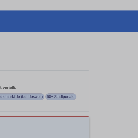
 verteilt.
utomarkt.de (bundesweit)
60+ Stadtportale