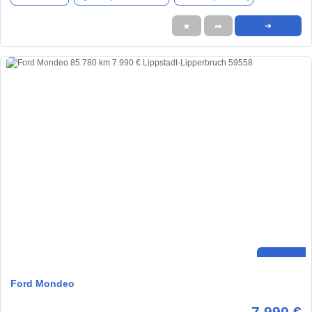
★
➦
➜
Ford Mondeo
7.990 €