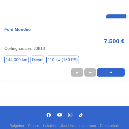
Ford Mondeo
7.500 €
Oerlinghausen, 33813
144.000 km
Diesel
110 kw (150 PS)
★
➦
➜
Ratgeber
Presse
Lokales
Über Uns
Impressum
Datenschutz