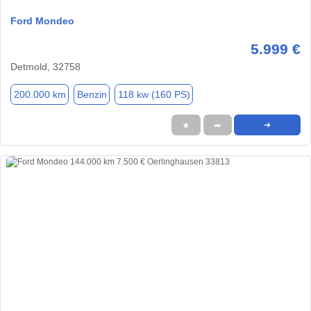
Ford Mondeo
5.999 €
Detmold, 32758
200.000 km
Benzin
118 kw (160 PS)
★
➦
➜