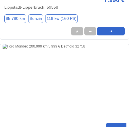
Lippstadt-Lipperbruch, 59558
85.780 km
Benzin
118 kw (160 PS)
★
➦
➜