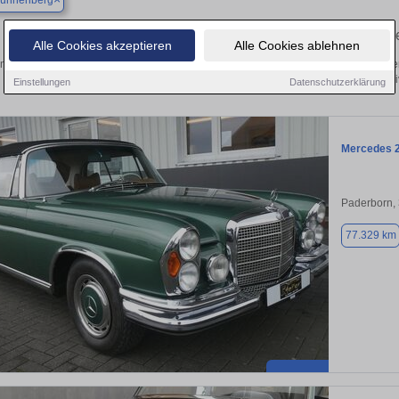
ünnenberg
Finden Sie in Bad Wünnenberg Ihren gebrauchten Oldtim
Alle Cookies akzeptieren
Alle Cookies ablehnen
ntdecken Sie in Bad Wünnenberg gebrauchte Oldtimer Fahrzeuge. Von Kleinwagen b
Gebrauchtwagen in Bad Wünnenberg von priv
Einstellungen
Datenschutzerklärung
Mercedes 
Paderborn,
77.329 km