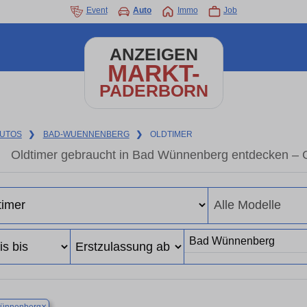
Event
Auto
Immo
Job
ANZEIGEN
MARKT-
PADERBORN
UTOS
❯
BAD-WUENNENBERG
❯
OLDTIMER
Oldtimer gebraucht in Bad Wünnenberg entdecken – 
×