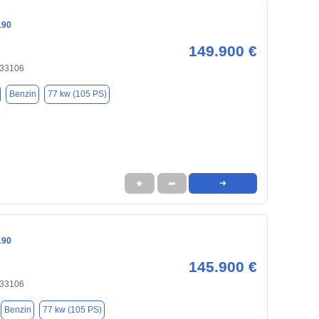
190
149.900 €
 33106
Benzin
77 kw (105 PS)
★
➦
➜
190
145.900 €
 33106
Benzin
77 kw (105 PS)