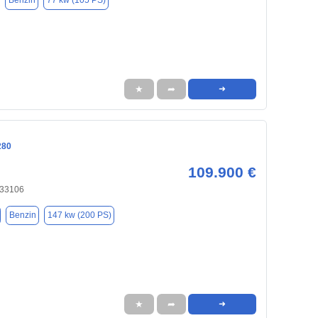
Benzin
77 kw (105 PS)
★
➦
➜
280
109.900 €
 33106
Benzin
147 kw (200 PS)
★
➦
➜