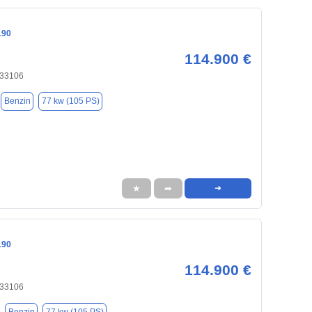
190
114.900 €
 33106
Benzin
77 kw (105 PS)
★
➦
➜
190
114.900 €
 33106