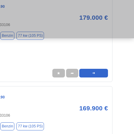
190
179.000 €
 33106
Benzin
77 kw (105 PS)
★
➦
➜
190
169.900 €
 33106
Benzin
77 kw (105 PS)