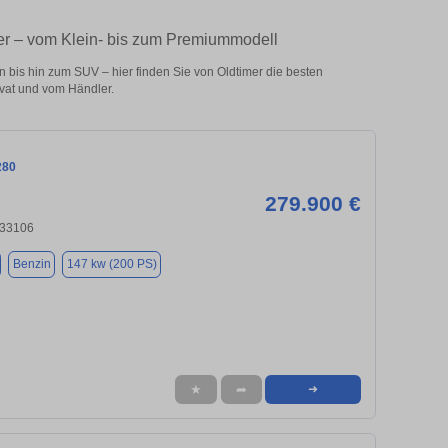
er – vom Klein- bis zum Premiummodell
is hin zum SUV – hier finden Sie von Oldtimer die besten
at und vom Händler.
280
279.900 €
 33106
Benzin
147 kw (200 PS)
★
➦
➜