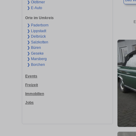
Bad W
❯ Oldtimer
❯ E-Auto
Orte im Umkreis
E
❯ Paderborn
❯ Lippstadt
❯ Delbrück
❯ Salzkotten
❯ Büren
❯ Geseke
❯ Marsberg
❯ Borchen
Events
Freizeit
Immobilien
Jobs