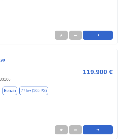
★
➦
➜
190
119.900 €
 33106
Benzin
77 kw (105 PS)
★
➦
➜