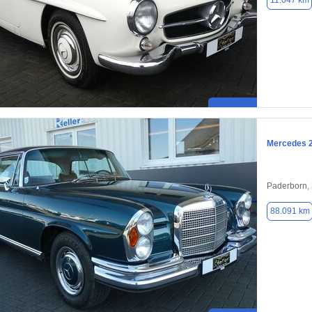
11.047 km
Mercedes 
Paderborn,
88.091 km