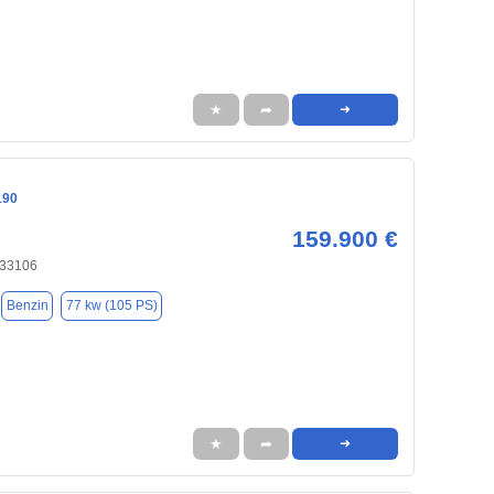
★
➦
➜
190
159.900 €
 33106
Benzin
77 kw (105 PS)
★
➦
➜