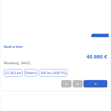
Audi e-tron
40.980 €
Marsberg, 34431
23.363 km
Elektro
300 kw (408 PS)
★
➦
➜