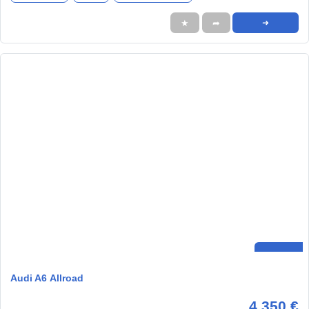
★
➦
➜
Audi A6 Allroad
4.350 €