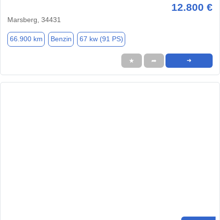
12.800 €
Marsberg, 34431
66.900 km
Benzin
67 kw (91 PS)
★
➦
➜