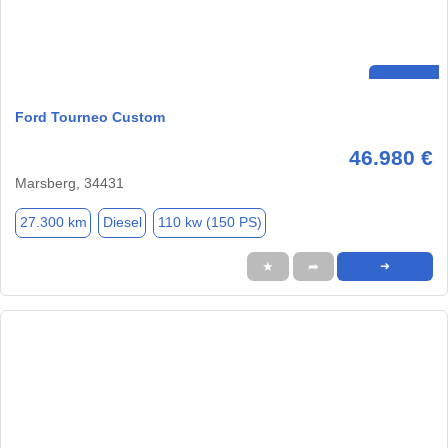
Ford Tourneo Custom
46.980 €
Marsberg, 34431
27.300 km
Diesel
110 kw (150 PS)
★
➦
➜