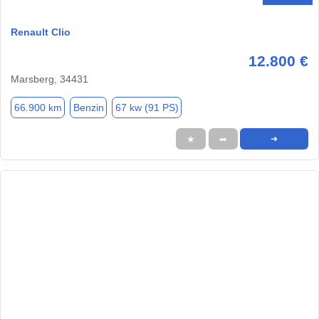
Renault Clio
12.800 €
Marsberg, 34431
66.900 km
Benzin
67 kw (91 PS)
★
➦
➜