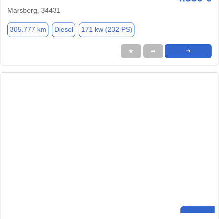
Marsberg, 34431
305.777 km
Diesel
171 kw (232 PS)
★
➦
➜