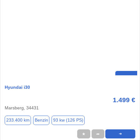
Hyundai i30
1.499 €
Marsberg, 34431
233.400 km
Benzin
93 kw (126 PS)
★
➦
➜