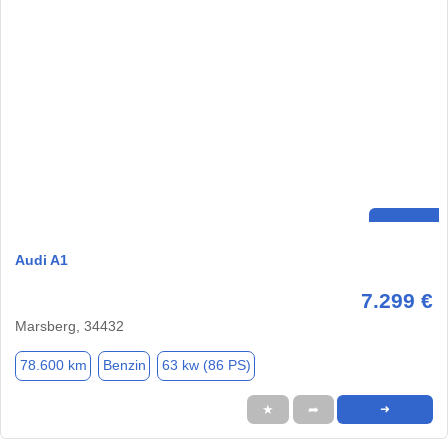
Audi A1
7.299 €
Marsberg, 34432
78.600 km
Benzin
63 kw (86 PS)
★
➦
➜