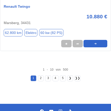
Renault Twingo
10.880 €
Marsberg, 34431
62.800 km
Elektro
60 kw (82 PS)
★
➦
➜
1 - 10 von 500
1
2
3
4
5
❯
❯❯