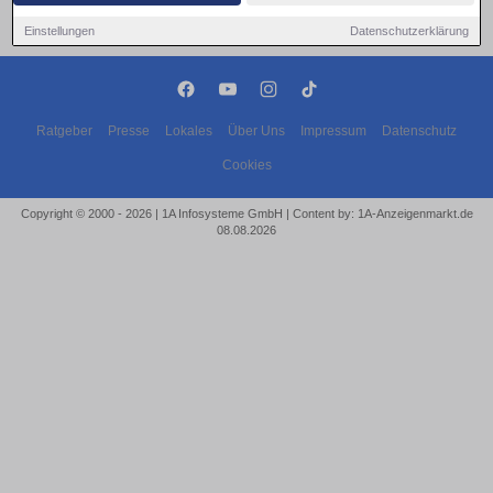
Einstellungen
Datenschutzerklärung
Ratgeber
Presse
Lokales
Über Uns
Impressum
Datenschutz
Cookies
Copyright © 2000 - 2026 | 1A Infosysteme GmbH | Content by: 1A-Anzeigenmarkt.de
08.08.2026