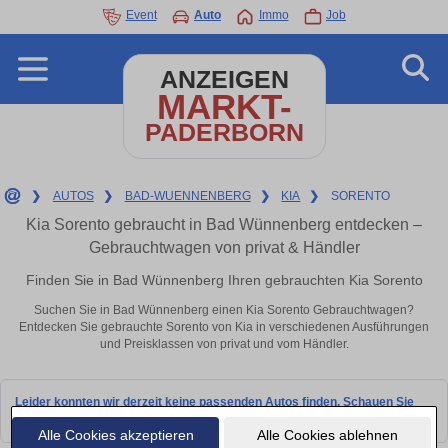
Event
Auto
Immo
Job
ANZEIGEN
MARKT-
PADERBORN
❯
AUTOS
❯
BAD-WUENNENBERG
❯
KIA
❯
SORENTO
Kia Sorento gebraucht in Bad Wünnenberg entdecken –
Gebrauchtwagen von privat & Händler
Finden Sie in Bad Wünnenberg Ihren gebrauchten Kia Sorento
Suchen Sie in Bad Wünnenberg einen Kia Sorento Gebrauchtwagen?
Entdecken Sie gebrauchte Sorento von Kia in verschiedenen Ausführungen
und Preisklassen von privat und vom Händler.
Leider konnten wir derzeit keine passenden Autos finden. Schauen Sie
bald wieder vorbei!
Alle Cookies akzeptieren
Alle Cookies ablehnen