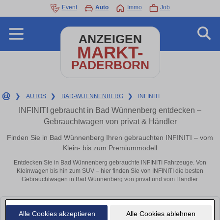
Event
Auto
Immo
Job
ANZEIGEN
MARKT-
PADERBORN
❯
AUTOS
❯
BAD-WUENNENBERG
❯
INFINITI
INFINITI gebraucht in Bad Wünnenberg entdecken –
Gebrauchtwagen von privat & Händler
Finden Sie in Bad Wünnenberg Ihren gebrauchten INFINITI – vom
Klein- bis zum Premiummodell
Entdecken Sie in Bad Wünnenberg gebrauchte INFINITI Fahrzeuge. Von
Kleinwagen bis hin zum SUV – hier finden Sie von INFINITI die besten
Gebrauchtwagen in Bad Wünnenberg von privat und vom Händler.
Leider konnten wir derzeit keine passenden Autos finden. Schauen Sie
Alle Cookies akzeptieren
Alle Cookies ablehnen
bald wieder vorbei!