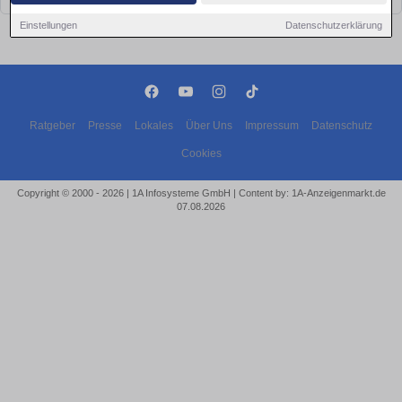
Einstellungen
Datenschutzerklärung
Ratgeber
Presse
Lokales
Über Uns
Impressum
Datenschutz
Cookies
Copyright © 2000 - 2026 | 1A Infosysteme GmbH | Content by: 1A-Anzeigenmarkt.de
07.08.2026