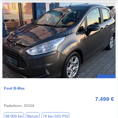
Ford B-Max
7.499 €
Paderborn, 33104
98.000 km
Benzin
74 kw (101 PS)