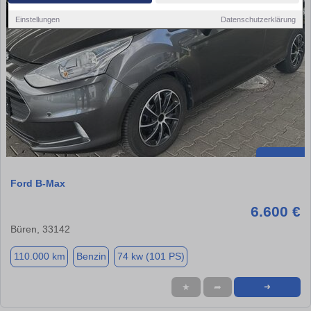
Einstellungen
Datenschutzerklärung
Ford B-Max
6.600 €
Büren, 33142
110.000 km
Benzin
74 kw (101 PS)
★
➦
➜