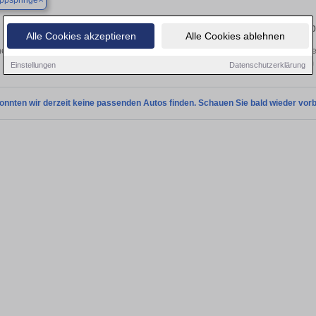
ppspringe
Finden Sie in Bad Lippspringe Ihren geb
Alle Cookies akzeptieren
Alle Cookies ablehnen
en Sie in Bad Lippspringe einen Suzuki Swift Gebrauchtwagen? Entdecken Sie ge
Preisklassen von privat und vom
Einstellungen
Datenschutzerklärung
onnten wir derzeit keine passenden Autos finden. Schauen Sie bald wieder vorb