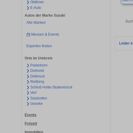
Bad Li
❯ Oldtimer
❯ E-Auto
Autos der Marke Suzuki
Such
Alle Marken
Messen & Events
Leider k
Experten finden
Orte im Umkreis
❯ Paderborn
❯ Detmold
❯ Delbrück
❯ Rietberg
❯ Schloß Holte-Stukenbrock
❯ Verl
❯ Salzkotten
❯ Geseke
Events
Freizeit
Immobilien