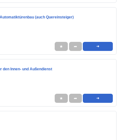
 Automatiktürenbau (auch Quereinsteiger)
★
➦
➜
ür den Innen- und Außendienst
★
➦
➜