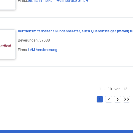
Firma:
eismann Tiefkühl-Heimservice GmbH
Vertriebsmitarbeiter / Kundenberater, auch Quereinsteiger (m/w/d) f
Beverungen, 37688
Firma:
LVM Versicherung
1 - 10 von 13
1
2
❯
❯❯