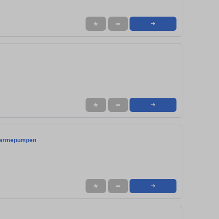
★
➦
➜
★
➦
➜
f Wärmepumpen
★
➦
➜