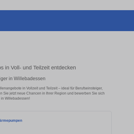
s in Voll- und Teilzeit entdecken
iger in Willebadessen
nangebote in Vollzeit und Teilzeit – ideal für Berufseinsteiger,
en Sie jetzt neue Chancen in Ihrer Region und bewerben Sie sich
 in Willebadessen!
f Wärmepumpen