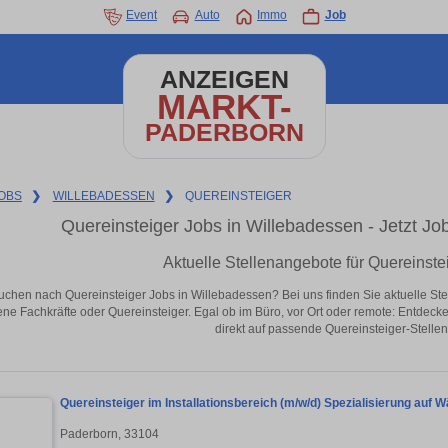
Event
Auto
Immo
Job
ANZEIGEN
MARKT-
PADERBORN
OBS
❯
WILLEBADESSEN
❯
QUEREINSTEIGER
Quereinsteiger Jobs in Willebadessen - Jetzt Job
Aktuelle Stellenangebote für Quereinste
uchen nach Quereinsteiger Jobs in Willebadessen? Bei uns finden Sie aktuelle Stelle
ene Fachkräfte oder Quereinsteiger. Egal ob im Büro, vor Ort oder remote: Entdeck
direkt auf passende Quereinsteiger-Stellen
Quereinsteiger im Installationsbereich (m/w/d) Spezialisierung au
Paderborn, 33104