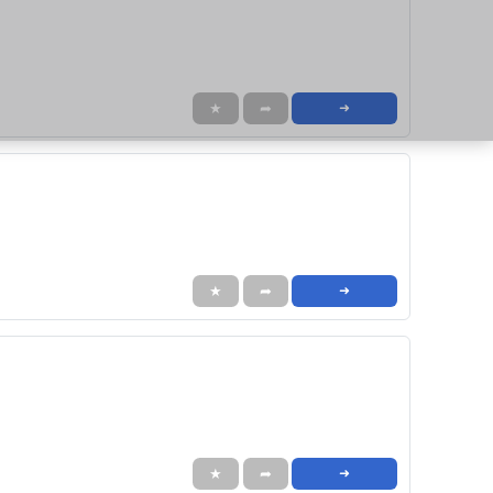
★
➦
➜
★
➦
➜
★
➦
➜