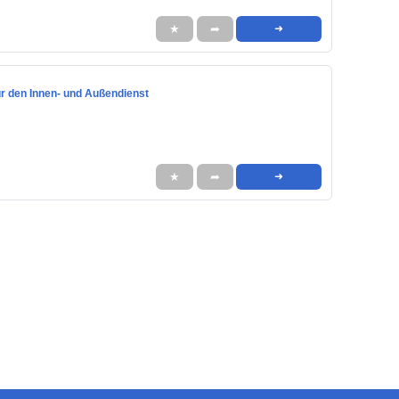
★
➦
➜
ür den Innen- und Außendienst
★
➦
➜