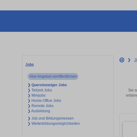
❯
J
Jobs
Hier Angebot veröffentlichen
❯ Quereinsteiger Jobs
Sie s
❯ Teilzeit Jobs
erfahr
❯ Minijobs
❯ Home-Office Jobs
❯ Remote Jobs
❯ Ausbildung
❯ Job und Bildungsmessen
❯ Weiterbildungsmöglichkeiten