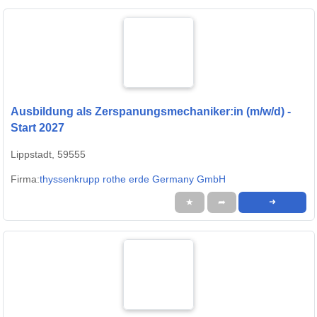
Ausbildung als Zerspanungsmechaniker:in (m/w/d) -
Start 2027
Lippstadt, 59555
Firma:
thyssenkrupp rothe erde Germany GmbH
★
➦
➜