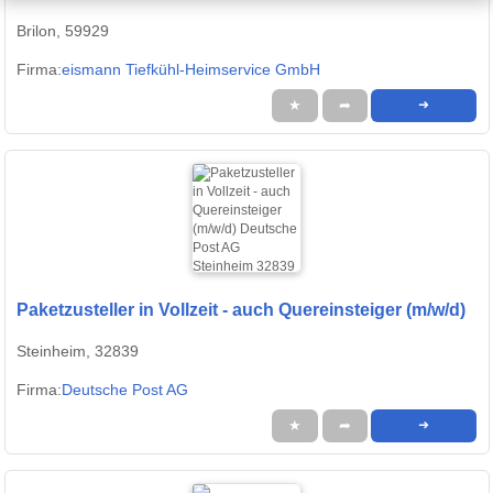
Brilon, 59929
Firma:
eismann Tiefkühl-Heimservice GmbH
★
➦
➜
Paketzusteller in Vollzeit - auch Quereinsteiger (m/w/d)
Steinheim, 32839
Firma:
Deutsche Post AG
★
➦
➜