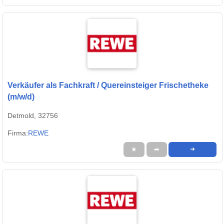
Verkäufer als Fachkraft / Quereinsteiger Frischetheke
(m/w/d)
Detmold, 32756
Firma:
REWE
★
➦
➜