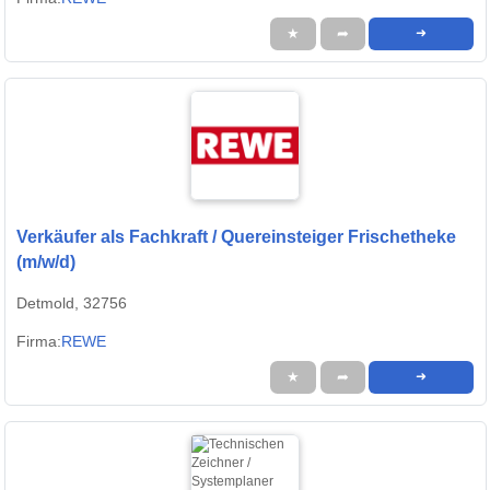
★
➦
➜
Verkäufer als Fachkraft / Quereinsteiger Frischetheke
(m/w/d)
Detmold, 32756
Firma:
REWE
★
➦
➜