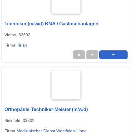
Techniker (m/w/d) BMA / Gaslöschanlagen
Vlotho, 32602
Firma:
Firian
★
➦
➜
Orthopädie-Techniker-Meister (m/w/d)
Bielefeld, 33602
Firma:
Medizinischer Dienst Westfalen-Lippe