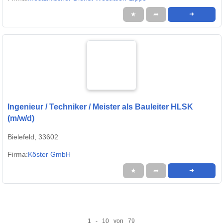
★
➦
➜
Ingenieur / Techniker / Meister als Bauleiter HLSK
(m/w/d)
Bielefeld, 33602
Firma:
Köster GmbH
★
➦
➜
1 - 10 von 79