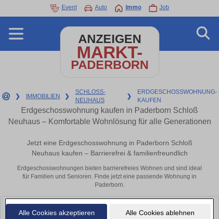
Event
Auto
Immo
Job
ANZEIGEN
MARKT-
PADERBORN
SCHLOSS-
ERDGESCHOSSWOHNUNG-
❯
IMMOBILIEN
❯
❯
NEUHAUS
KAUFEN
Erdgeschosswohnung kaufen in Paderborn Schloß
Neuhaus – Komfortable Wohnlösung für alle Generationen
Jetzt eine Erdgeschosswohnung in Paderborn Schloß
Neuhaus kaufen – Barrierefrei & familienfreundlich
Erdgeschosswohnungen bieten barrierefreies Wohnen und sind ideal
für Familien und Senioren. Finde jetzt eine passende Wohnung in
Paderborn.
Leider konnten wir derzeit keine passenden Objekte finden. Schauen Sie
Alle Cookies akzeptieren
Alle Cookies ablehnen
bald wieder vorbei!