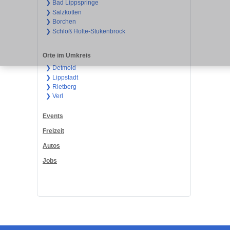
❯ Bad Lippspringe
❯ Salzkotten
❯ Borchen
❯ Schloß Holte-Stukenbrock
Orte im Umkreis
❯ Detmold
❯ Lippstadt
❯ Rietberg
❯ Verl
Events
Freizeit
Autos
Jobs