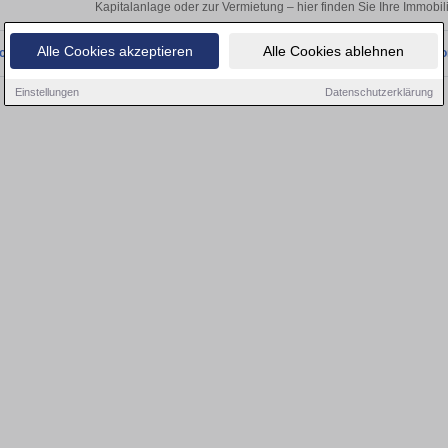
Kapitalanlage oder zur Vermietung – hier finden Sie Ihre Immobi
Alle Cookies akzeptieren
Alle Cookies ablehnen
onnten wir derzeit keine passenden Objekte finden. Schauen Sie bald wieder vo
Einstellungen
Datenschutzerklärung