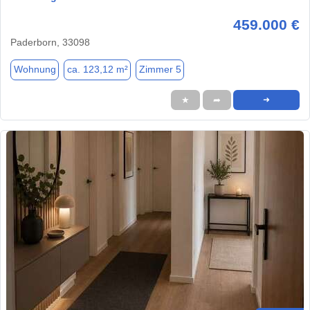
459.000 €
Paderborn, 33098
Wohnung
ca. 123,12 m²
Zimmer 5
★
➦
➜