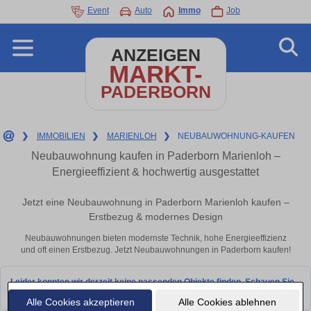
Event
Auto
Immo
Job
ANZEIGEN
MARKT-
PADERBORN
❯
IMMOBILIEN
❯
MARIENLOH
❯
NEUBAUWOHNUNG-KAUFEN
Neubauwohnung kaufen in Paderborn Marienloh –
Energieeffizient & hochwertig ausgestattet
Jetzt eine Neubauwohnung in Paderborn Marienloh kaufen –
Erstbezug & modernes Design
Neubauwohnungen bieten modernste Technik, hohe Energieeffizienz
und oft einen Erstbezug. Jetzt Neubauwohnungen in Paderborn kaufen!
Leider konnten wir derzeit keine passenden Objekte finden. Schauen Sie
bald wieder vorbei!
Alle Cookies akzeptieren
Alle Cookies ablehnen