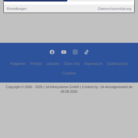
Einstellungen
Datenschutzerklärung
Ratgeber
Presse
Lokales
Über Uns
Impressum
Datenschutz
Cookies
Copyright © 2000 - 2026 | 1A Infosysteme GmbH | Content by: 1A-Anzeigenmarkt.de
09.08.2026