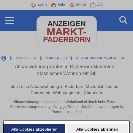
Event
Auto
Immo
Job
ANZEIGEN
MARKT-
PADERBORN
❯
IMMOBILIEN
❯
MARIENLOH
❯
ALTBAUWOHNUNG-KAUFEN
Altbauwohnung kaufen in Paderborn Marienloh –
Klassisches Wohnen mit Stil
Jetzt eine Altbauwohnung in Paderborn Marienloh kaufen –
Charmante Wohnungen mit Charakter
Altbauwohnungen bieten hohen Wohnkomfort durch hohe Decken,
Stuckverzierungen und großzügige Räume. Jetzt Altbauwohnungen in
Paderborn kaufen!
Leider konnten wir derzeit keine passenden Objekte finden. Schauen Sie
Alle Cookies akzeptieren
Alle Cookies ablehnen
bald wieder vorbei!