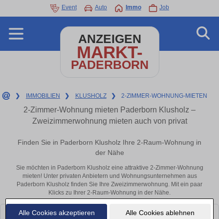
Event
Auto
Immo
Job
ANZEIGEN
MARKT-
PADERBORN
❯
IMMOBILIEN
❯
KLUSHOLZ
❯
2-ZIMMER-WOHNUNG-MIETEN
2-Zimmer-Wohnung mieten Paderborn Klusholz –
Zweizimmerwohnung mieten auch von privat
Finden Sie in Paderborn Klusholz Ihre 2-Raum-Wohnung in
der Nähe
Sie möchten in Paderborn Klusholz eine attraktive 2-Zimmer-Wohnung
mieten! Unter privaten Anbietern und Wohnungsunternehmen aus
Paderborn Klusholz finden Sie Ihre Zweizimmerwohnung. Mit ein paar
Klicks zu Ihrer 2-Raum-Wohnung in der Nähe.
Alle Cookies akzeptieren
Alle Cookies ablehnen
Leider konnten wir derzeit keine passenden Objekte finden. Schauen Sie