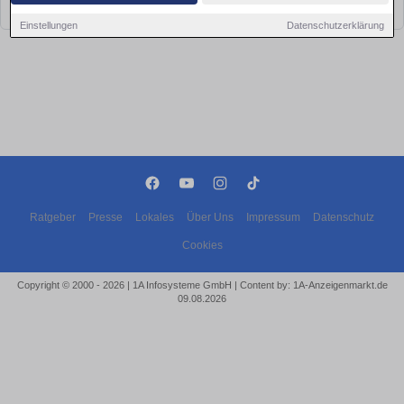
bald wieder vorbei!
Einstellungen
Datenschutzerklärung
Ratgeber
Presse
Lokales
Über Uns
Impressum
Datenschutz
Cookies
Copyright © 2000 - 2026 | 1A Infosysteme GmbH | Content by: 1A-Anzeigenmarkt.de
09.08.2026