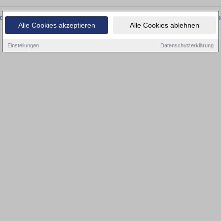
onnten wir derzeit keine passenden Objekte finden. Schauen Sie bald wieder vo
Alle Cookies akzeptieren
Alle Cookies ablehnen
Einstellungen
Datenschutzerklärung