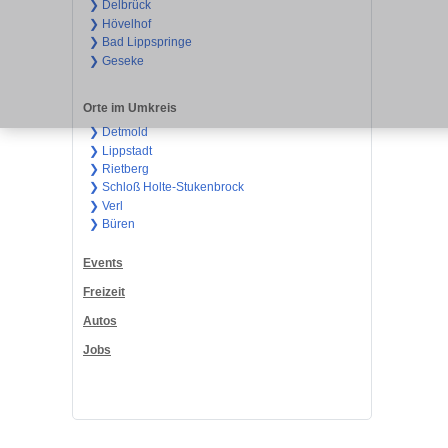
❯ Delbrück
❯ Hövelhof
❯ Bad Lippspringe
❯ Geseke
Orte im Umkreis
❯ Detmold
❯ Lippstadt
❯ Rietberg
❯ Schloß Holte-Stukenbrock
❯ Verl
❯ Büren
Events
Freizeit
Autos
Jobs