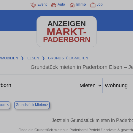
Event
Auto
Immo
Job
ANZEIGEN
MARKT-
PADERBORN
MMOBILIEN
❯
ELSEN
❯
GRUNDSTÜCK-MIETEN
Grundstück mieten in Paderborn Elsen – Jet
×
×
born
Grundstück Mieten
Jetzt ein Grundstück mieten in Paderb
Finde ein Grundstück mieten in Paderborn! Perfekt für private & gewer