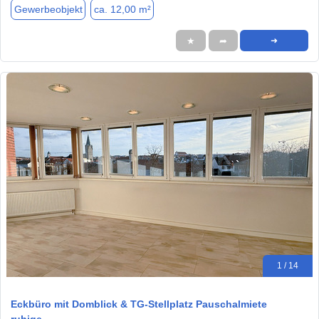
Gewerbeobjekt
ca. 12,00 m²
★
➦
➜
1 / 14
Eckbüro mit Domblick & TG-Stellplatz Pauschalmiete
ruhige…