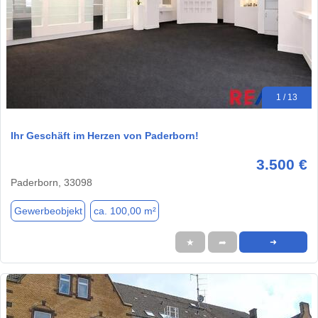
1 / 13
Ihr Geschäft im Herzen von Paderborn!
3.500 €
Paderborn, 33098
Gewerbeobjekt
ca. 100,00 m²
★
➦
➜