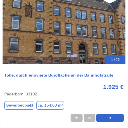
1 / 26
Tolle, durchrenovierte Bürofläche an der Bahnhofstraße
1.925 €
Paderborn, 33102
Gewerbeobjekt
ca. 154,00 m²
★
➦
➜