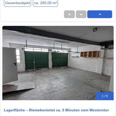
Gewerbeobjekt
ca. 280,00 m²
★
➦
➜
1 / 9
Lagerfläche – Riemekeviertel ca. 3 Minuten vom Westerntor