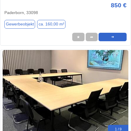
850 €
Paderborn, 33098
Gewerbeobjekt
ca. 160,00 m²
★
➦
➜
1 / 9