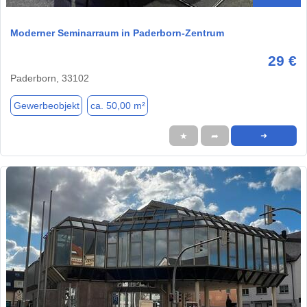
Moderner Seminarraum in Paderborn-Zentrum
29 €
Paderborn, 33102
Gewerbeobjekt
ca. 50,00 m²
★
➦
➜