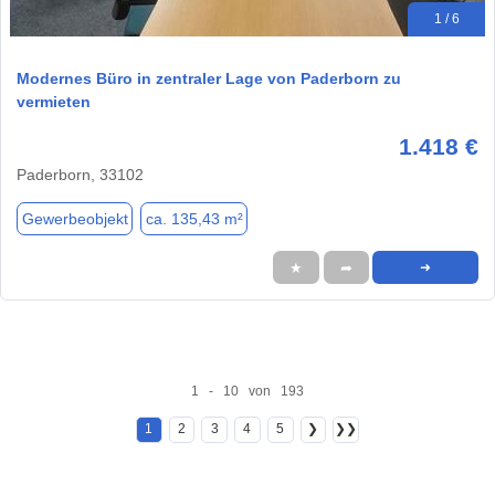
1 / 6
Modernes Büro in zentraler Lage von Paderborn zu
vermieten
1.418 €
Paderborn, 33102
Gewerbeobjekt
ca. 135,43 m²
★
➦
➜
1 - 10 von 193
1
2
3
4
5
❯
❯❯