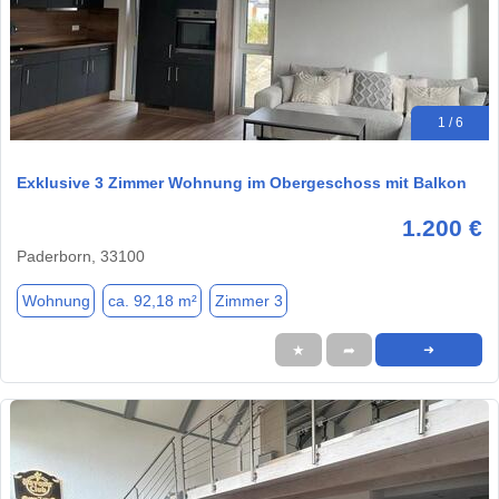
1 / 6
Exklusive 3 Zimmer Wohnung im Obergeschoss mit Balkon
1.200 €
Paderborn, 33100
Wohnung
ca. 92,18 m²
Zimmer 3
★
➦
➜