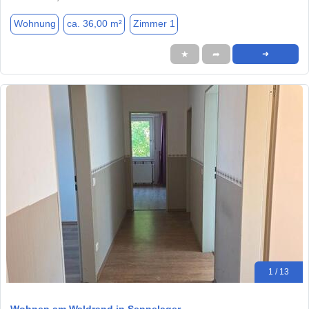
Wohnung
ca. 36,00 m²
Zimmer 1
★
➦
➜
1 / 13