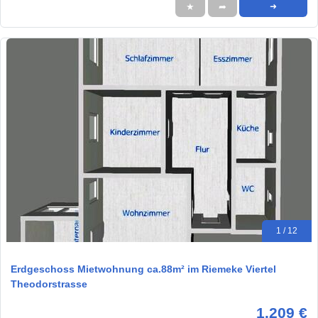
★
➦
➜
1 / 12
Erdgeschoss Mietwohnung ca.88m² im Riemeke Viertel
Theodorstrasse
1.209 €