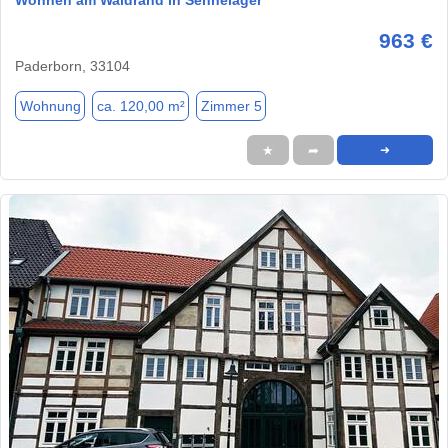
Wohnen am Waldrand in Sennelager
963 €
Paderborn, 33104
Wohnung
ca. 120,00 m²
Zimmer 5
★
➦
➜