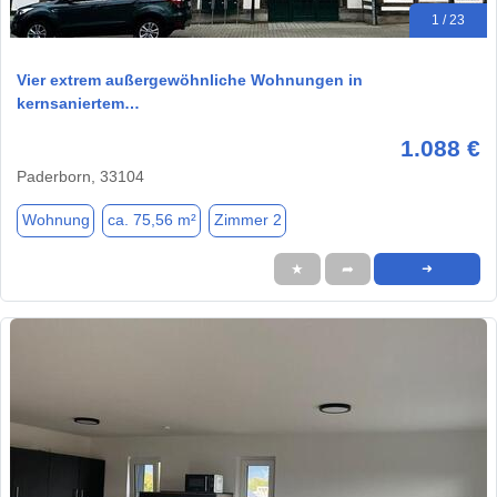
1 / 23
Vier extrem außergewöhnliche Wohnungen in
kernsaniertem…
1.088 €
Paderborn, 33104
Wohnung
ca. 75,56 m²
Zimmer 2
★
➦
➜