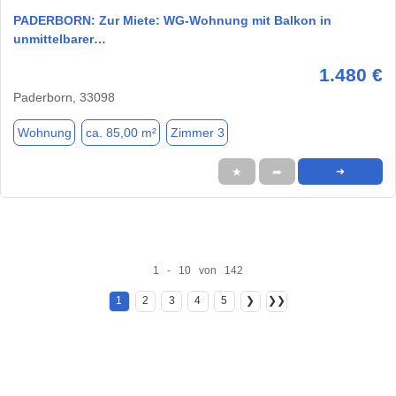
PADERBORN: Zur Miete: WG-Wohnung mit Balkon in
unmittelbarer…
1.480 €
Paderborn, 33098
Wohnung
ca. 85,00 m²
Zimmer 3
★
➦
➜
1 - 10 von 142
1
2
3
4
5
❯
❯❯