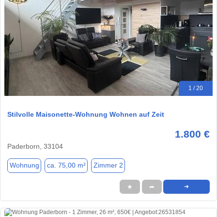
1 / 20
Stilvolle Maisonette-Wohnung Wohnen auf Zeit
1.800 €
Paderborn, 33104
Wohnung
ca. 75,00 m²
Zimmer 2
★
➦
➜