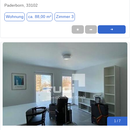
Paderborn, 33102
Wohnung
ca. 88,00 m²
Zimmer 3
★
➦
➜
1 / 7