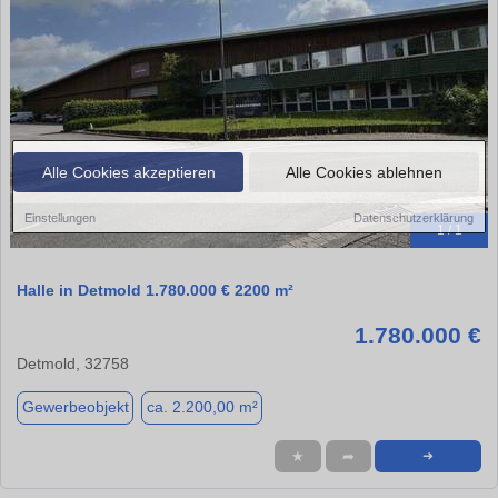
Alle Cookies akzeptieren
Alle Cookies ablehnen
Einstellungen
Datenschutzerklärung
1 / 1
Halle in Detmold 1.780.000 € 2200 m²
1.780.000 €
Detmold, 32758
Gewerbeobjekt
ca. 2.200,00 m²
★
➦
➜