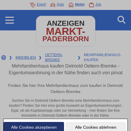
Event
Auto
Immo
Job
ANZEIGEN
MARKT-
PADERBORN
OETTERN-
MEHRFAMILIENHAUS-
❯
IMMOBILIEN
❯
❯
BREMKE
KAUFEN
Mehrfamilienhaus kaufen Detmold Oettern-Bremke -
Eigentumswohnung in der Nähe finden auch von privat
Finden Sie hier Ihre Mehrfamilienhaus zum kaufen in Detmold
Oettern-Bremke
Suchen Sie in Detmold Oettern-Bremke eine Mehrfamilienhaus zum
kaufen? Finden Sie hier eine große Auswahl an Eigentumswohnungen.
Egal, ob als Kapitalanlage oder zur Vermietung – hier finden Sie Ihre
Immobilie in Detmold Oettern-Bremke oder in der Nähe.
Alle Cookies akzeptieren
Alle Cookies ablehnen
Leider konnten wir derzeit keine passenden Objekte finden. Schauen Sie