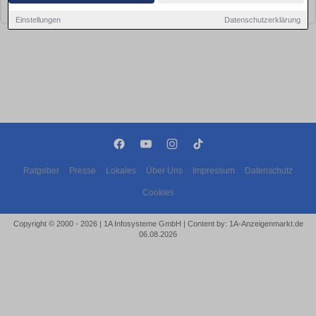
bald wieder vorbei!
Einstellungen
Datenschutzerklärung
Ratgeber
Presse
Lokales
Über Uns
Impressum
Datenschutz
Cookies
Copyright © 2000 - 2026 | 1A Infosysteme GmbH | Content by: 1A-Anzeigenmarkt.de
06.08.2026