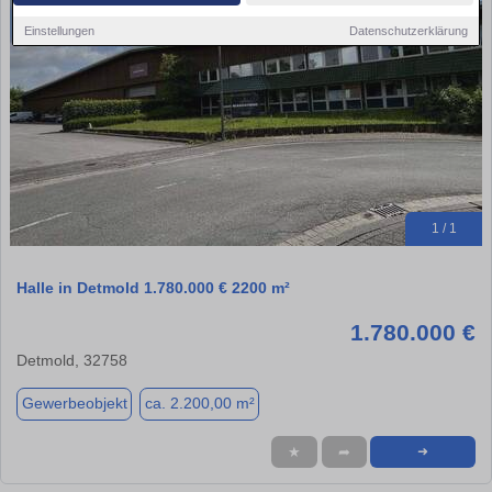
Einstellungen
Datenschutzerklärung
1 / 1
Halle in Detmold 1.780.000 € 2200 m²
1.780.000 €
Detmold, 32758
Gewerbeobjekt
ca. 2.200,00 m²
★
➦
➜