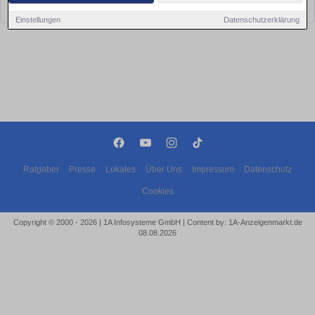
bald wieder vorbei!
Einstellungen
Datenschutzerklärung
Ratgeber
Presse
Lokales
Über Uns
Impressum
Datenschutz
Cookies
Copyright © 2000 - 2026 | 1A Infosysteme GmbH | Content by: 1A-Anzeigenmarkt.de
08.08.2026