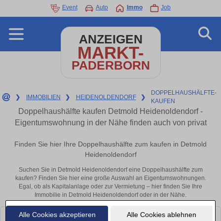
Event
Auto
Immo
Job
ANZEIGEN
MARKT-
PADERBORN
DOPPELHAUSHÄLFTE-
❯
IMMOBILIEN
❯
HEIDENOLDENDORF
❯
KAUFEN
Doppelhaushälfte kaufen Detmold Heidenoldendorf -
Eigentumswohnung in der Nähe finden auch von privat
Finden Sie hier Ihre Doppelhaushälfte zum kaufen in Detmold
Heidenoldendorf
Suchen Sie in Detmold Heidenoldendorf eine Doppelhaushälfte zum
kaufen? Finden Sie hier eine große Auswahl an Eigentumswohnungen.
Egal, ob als Kapitalanlage oder zur Vermietung – hier finden Sie Ihre
Immobilie in Detmold Heidenoldendorf oder in der Nähe.
Alle Cookies akzeptieren
Alle Cookies ablehnen
Leider konnten wir derzeit keine passenden Objekte finden. Schauen Sie