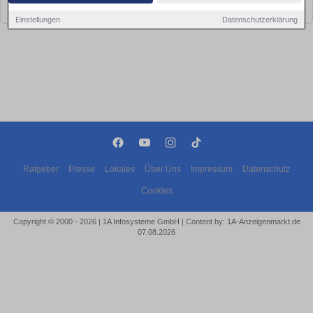
bald wieder vorbei!
Einstellungen
Datenschutzerklärung
Ratgeber
Presse
Lokales
Über Uns
Impressum
Datenschutz
Cookies
Copyright © 2000 - 2026 | 1A Infosysteme GmbH | Content by: 1A-Anzeigenmarkt.de
07.08.2026