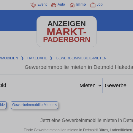
Event
Auto
Immo
Job
ANZEIGEN
MARKT-
PADERBORN
MMOBILIEN
❯
HAKEDAHL
❯
GEWERBEIMMOBILIE-MIETEN
Gewerbeimmobilie mieten in Detmold Hakedah
×
×
ld
Gewerbeimmobilie Mieten
Jetzt eine Gewerbeimmobilie mieten in De
Finde Gewerbeimmobilien mieten in Detmold! Büros, Ladenflächen & H