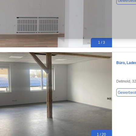
Gewerbeob
1 / 3
Büro, Laden
Detmold, 3
Gewerbeob
1 / 20