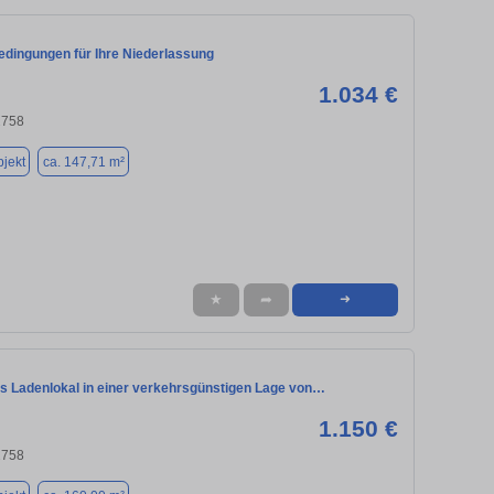
edingungen für Ihre Niederlassung
1.034 €
2758
jekt
ca. 147,71 m²
★
➦
➜
s Ladenlokal in einer verkehrsgünstigen Lage von…
1.150 €
2758