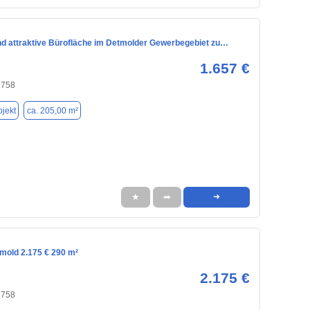
d attraktive Bürofläche im Detmolder Gewerbegebiet zu…
1.657 €
2758
jekt
ca. 205,00 m²
★
➦
➜
tmold 2.175 € 290 m²
2.175 €
2758