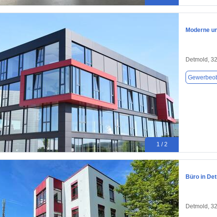
Moderne un
Detmold, 3
Gewerbeob
1 / 2
Büro in De
Detmold, 3