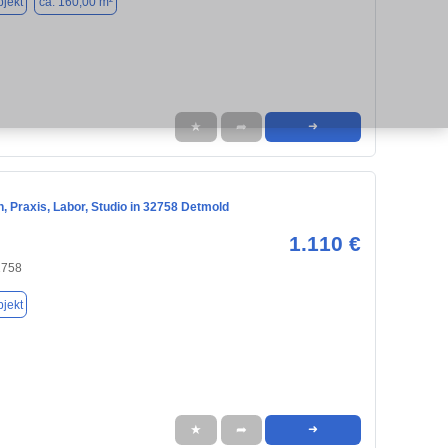
jekt
ca. 160,00 m²
★
➦
➜
, Praxis, Labor, Studio in 32758 Detmold
1.110 €
2758
jekt
★
➦
➜