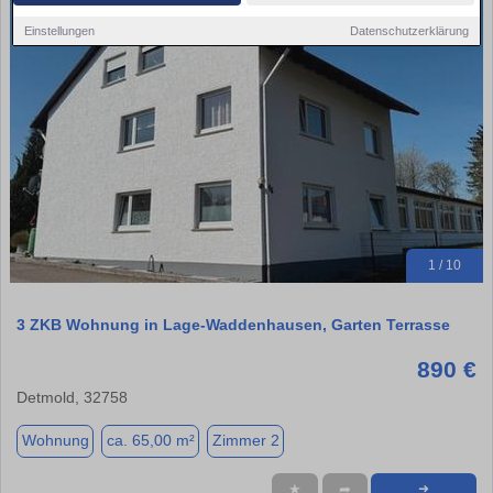
Einstellungen
Datenschutzerklärung
1 / 10
3 ZKB Wohnung in Lage-Waddenhausen, Garten Terrasse
890 €
Detmold, 32758
Wohnung
ca. 65,00 m²
Zimmer 2
★
➦
➜