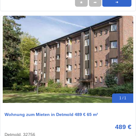
★
➦
➜
1 / 1
Wohnung zum Mieten in Detmold 489 € 65 m²
489 €
Detmold, 32756