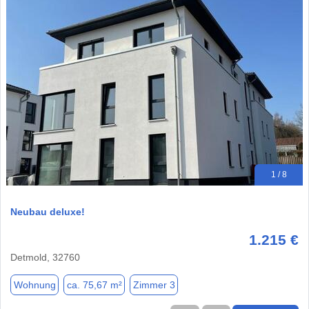
1 / 8
Neubau deluxe!
1.215 €
Detmold, 32760
Wohnung
ca. 75,67 m²
Zimmer 3