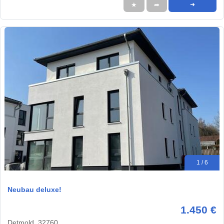
★
➦
➜
1 / 6
Neubau deluxe!
1.450 €
Detmold, 32760