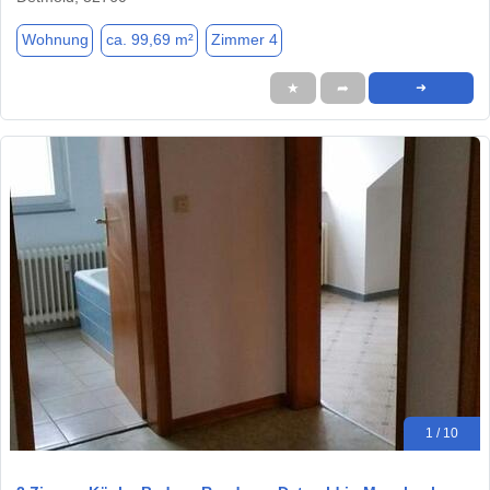
Wohnung
ca. 99,69 m²
Zimmer 4
★
➦
➜
1 / 10