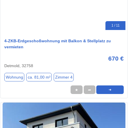
1 / 11
4-ZKB-Erdgeschoßwohnung mit Balkon & Stellplatz zu
vermieten
670 €
Detmold, 32758
Wohnung
ca. 81,00 m²
Zimmer 4
★
➦
➜