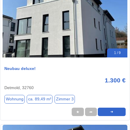
1 / 9
Neubau deluxe!
1.300 €
Detmold, 32760
Wohnung
ca. 89,49 m²
Zimmer 3
★
➦
➜