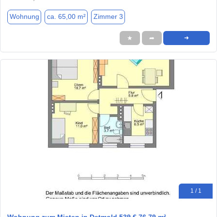
Wohnung
ca. 65,00 m²
Zimmer 3
★
➦
➜
1 / 1