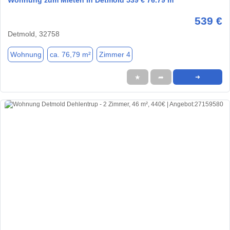
Wohnung zum Mieten in Detmold 539 € 76.79 m²
539 €
Detmold, 32758
Wohnung
ca. 76,79 m²
Zimmer 4
★
➦
➜