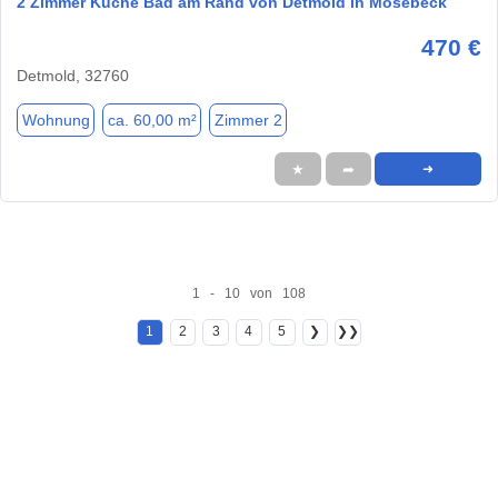
2 Zimmer Küche Bad am Rand von Detmold in Mosebeck
470 €
Detmold, 32760
Wohnung
ca. 60,00 m²
Zimmer 2
★
➦
➜
1 - 10 von 108
1
2
3
4
5
❯
❯❯