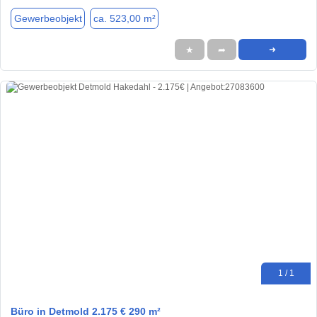
Gewerbeobjekt
ca. 523,00 m²
★
➦
➜
1 / 1
Büro in Detmold 2.175 € 290 m²