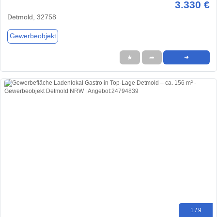
3.330 €
Detmold, 32758
Gewerbeobjekt
★
➦
➜
1 / 9