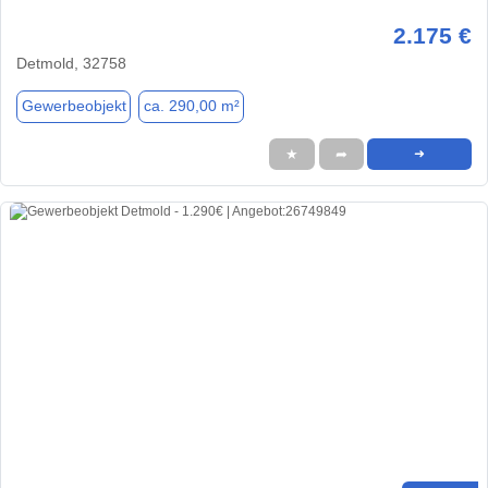
2.175 €
Detmold, 32758
Gewerbeobjekt
ca. 290,00 m²
★
➦
➜