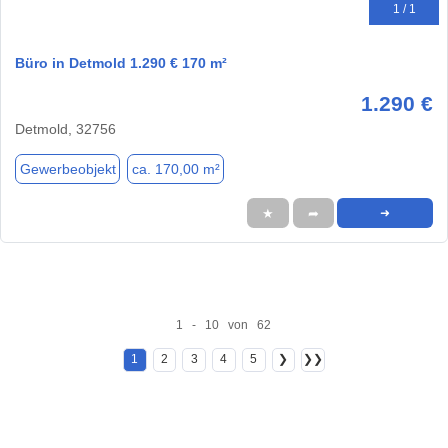
1 / 1
Büro in Detmold 1.290 € 170 m²
1.290 €
Detmold, 32756
Gewerbeobjekt
ca. 170,00 m²
★
➦
➜
1 - 10 von 62
1
2
3
4
5
❯
❯❯