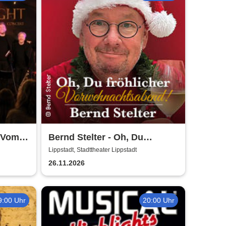
 Vom
Bernd Stelter - Oh, Du
-
fröhlicher
Lippstadt, Stadttheater Lippstadt
 &
Vorweihnachtsabend! 2026
26.11.2026
9:00 Uhr
20:00 Uhr