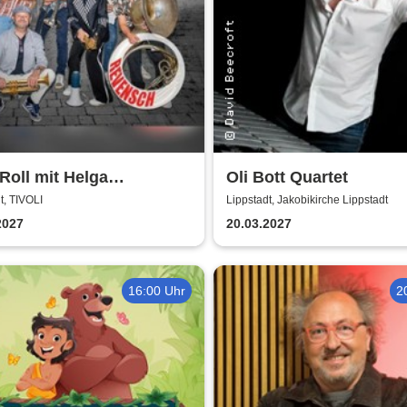
 Roll mit Helga
Oli Bott Quartet
enstein | Jazzclub
t, TIVOLI
Lippstadt, Jakobikirche Lippstadt
tadt
2027
20.03.2027
16:00 Uhr
2