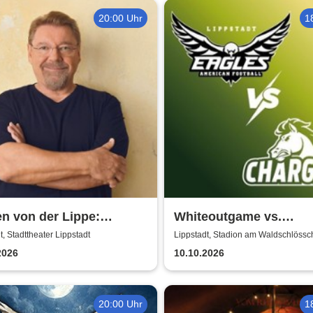
20:00 Uhr
1
n von der Lippe:
Whiteoutgame vs.
xtsextett - Comedy-
Recklinghausen Charge
t, Stadttheater Lippstadt
Lippstadt, Stadion am Waldschlöss
ng
Verbandsliga 2026
2026
10.10.2026
20:00 Uhr
1