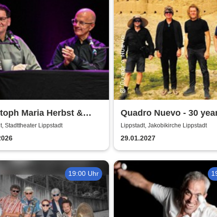
toph Maria Herbst &
Quadro Nuevo - 30 yea
z Netenjakob - Das
around the world
t, Stadttheater Lippstadt
Lippstadt, Jakobikirche Lippstadt
thafte Bemühen um
2026
29.01.2027
nheit
19:00 Uhr
1