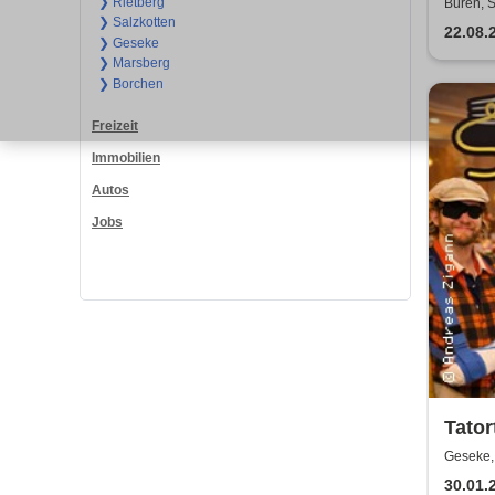
Festi
❯ Rietberg
Büren, 
❯ Salzkotten
22.08.
❯ Geseke
❯ Marsberg
❯ Borchen
Freizeit
Immobilien
Autos
Jobs
Tator
Mord
Geseke, 
30.01.