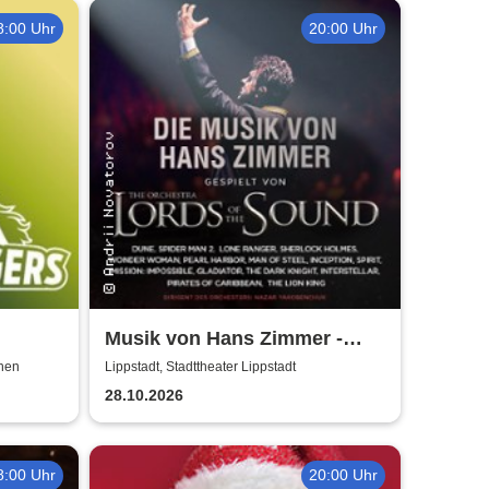
8:00 Uhr
20:00 Uhr
Musik von Hans Zimmer -
rs -
gespielt von Lords of the
chen
Lippstadt, Stadttheater Lippstadt
Sound
28.10.2026
8:00 Uhr
20:00 Uhr