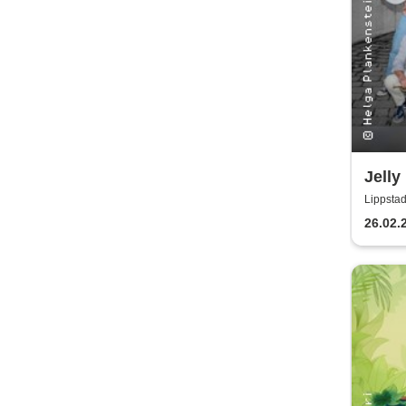
Jelly
Plank
Lippstad
Lipps
26.02.