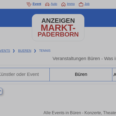
Event
Auto
Immo
Job
ANZEIGEN
MARKT-
PADERBORN
VENTS
❯
BUEREN
❯
TENNIS
Veranstaltungen Büren - Was is
×
Alle Events in Büren - Konzerte, Theat