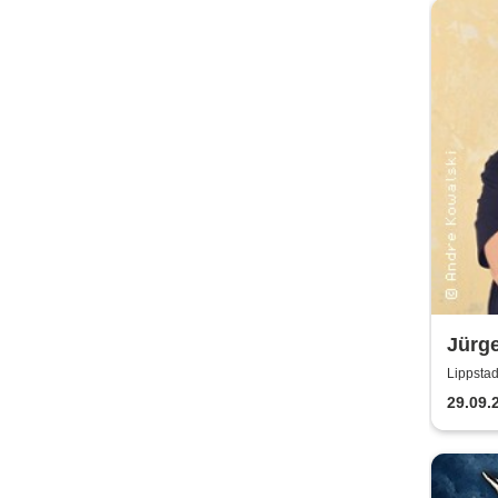
Jürge
Sexte
Lippstad
Lesu
29.09.