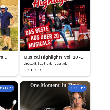
rs
Musical Highlights Vol. 18 -
Das Beste aus Musical und
Lippstadt, Stadttheater Lippstadt
Film
30.01.2027
9:30 Uhr
20:00 Uhr