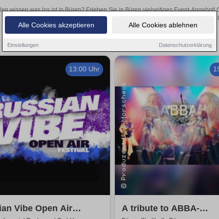
len wissen was los ist in Büren? Erleben Sie in Büren vielseitiges Event-Angebot!
aufregende Veranstaltungen in Büren – hier finden al
Alle Cookies akzeptieren
Alle Cookies ablehnen
Einstellungen
Datenschutzerklärung
13:00 Uhr
1
an Vibe Open Air
A tribute to ABBA-