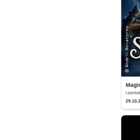
Magi
von L
Lippstad
29.10.