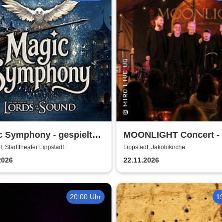
c Symphony - gespielt
MOONLIGHT Concert -
ords of the Sound
Rhythmus des Lebens 
t, Stadttheater Lippstadt
Lippstadt, Jakobikirche
Rhythm, Songs, Lyrics
2026
22.11.2026
Classic
20:00 Uhr
1