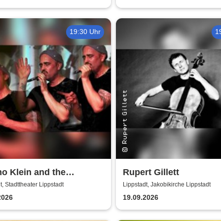
19:30 Uhr
1
o Klein and the
Rupert Gillett
ers
t, Stadttheater Lippstadt
Lippstadt, Jakobikirche Lippstadt
2026
19.09.2026