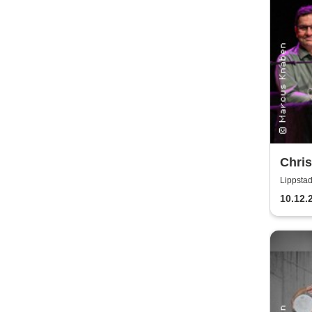
Chris
Morit
Lippstad
erns
10.12.
Alber