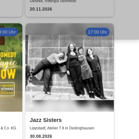
Stange" - Krimi-Dinner
Geseke, Rittergut Störmede
20.11.2026
9:00 Uhr
17:00 Uhr
Jazz Sisters
 & Co. KG
Lippstadt, Atelier T 8 in Dedinghausen
30.08.2026