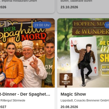
val 2026
unforgettable Konzert
S. Imperial Restaurant GmbH
Büren, Stadthalle Büren
2026
23.10.2026
19:00 Uhr
1
t-Dinner - Der Spaghetti
Magic Show
Rittergut Störmede
Lippstadt, Cosacks Brennerei GmbH
2027
20.08.2026