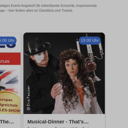
seitiges Event-Angebot! Ob mitreißende Konzerte, inspirierende
 – hier finden alles im Überblick und Tickets.
5:00 Uhr
19:00 Uhr
 The
Musical-Dinner - That's