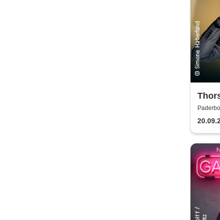
Thors
Kopf
Paderbor
20.09.