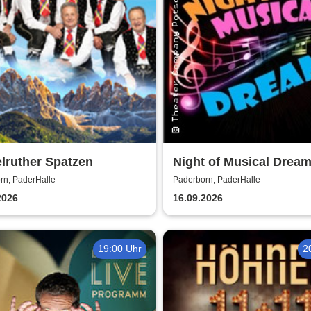
lruther Spatzen
Night of Musical Drea
rn, PaderHalle
Paderborn, PaderHalle
2026
16.09.2026
19:00 Uhr
2