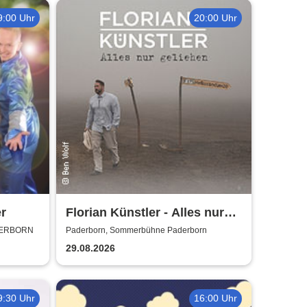
9:00 Uhr
20:00 Uhr
r
Florian Künstler - Alles nur
geliehen - Tour 2026/2027
DERBORN
Paderborn, Sommerbühne Paderborn
29.08.2026
9:30 Uhr
16:00 Uhr