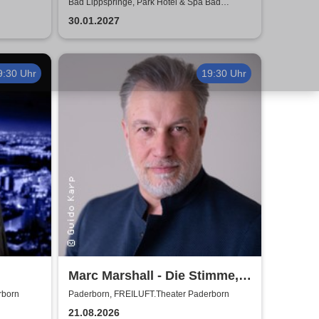
Entertainment
Bad Lippspringe, Park Hotel & Spa Bad
Lippspringe
30.01.2027
9:30 Uhr
19:30 Uhr
Marc Marshall - Die Stimme,
tra
die berührt - Open Air 2026
rborn
Paderborn, FREILUFT.Theater Paderborn
21.08.2026