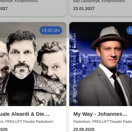
Davis and Orchestra
Silver Beatles
pspringe, Kongresshaus
Bad Lippspringe, Kongresshaus
2027
23.01.2027
19:30 Uhr
1
ale Aleardi & Die
My Way - Johannes
auten
Hallervorden singt Sina
rn, FREILUFT.Theater Paderborn
Paderborn, FREILUFT.Theater Pade
2026
20.08.2026