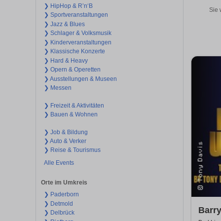
❯ HipHop & R’n‘B
Sie 
❯ Sportveranstaltungen
❯ Jazz & Blues
❯ Schlager & Volksmusik
❯ Kinderveranstaltungen
❯ Klassische Konzerte
❯ Hard & Heavy
❯ Opern & Operetten
❯ Ausstellungen & Museen
❯ Messen
❯ Freizeit & Aktivitäten
❯ Bauen & Wohnen
❯ Job & Bildung
❯ Auto & Verker
❯ Reise & Tourismus
Alle Events
Orte im Umkreis
❯ Paderborn
❯ Detmold
Barry
❯ Delbrück