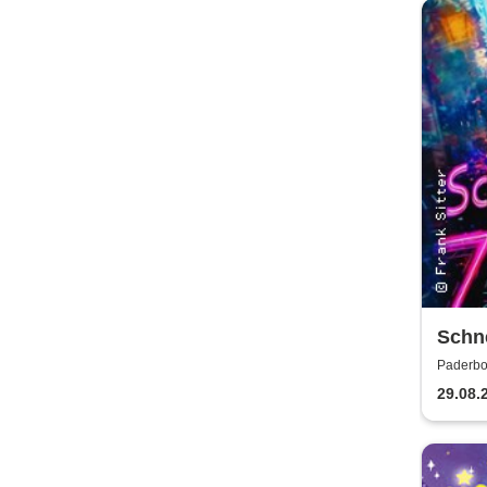
Schne
Boyba
Paderbor
Musi
29.08.