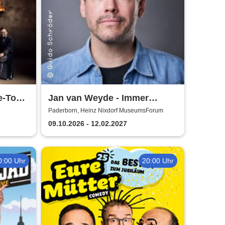
e-Tour
Jan van Weyde - Immer
Weyder...
Paderborn, Heinz Nixdorf MuseumsForum
09.10.2026 - 12.02.2027
0:00 Uhr
20:00 Uhr