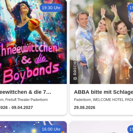
19:30 Uhr
1
ewittchen & die 7
ABBA bitte mit Schlage
nds - das 90er Jahre
n, Freiluft Theater Paderborn
Paderborn, WELCOME HOTEL PA
cal | THEATERHITS
2026 - 09.04.2027
29.08.2026
16:00 Uhr
1