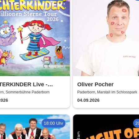
TERKINDER Live -
Oliver Pocher
onen Sterne Tour 2026
rn, Sommerbühne Paderborn
Paderborn, Marstall im Schlosspark
2026
04.09.2026
18:00 Uhr
2