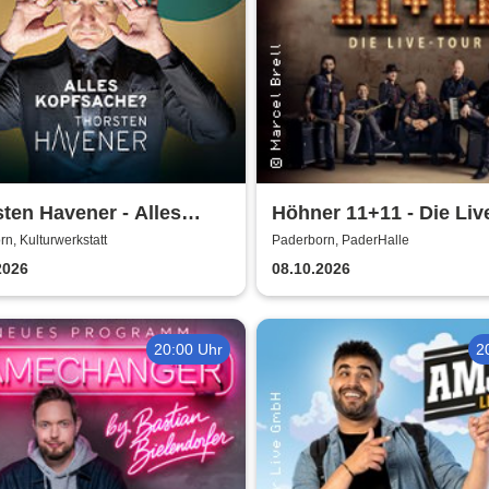
ten Havener - Alles
Höhner 11+11 - Die Liv
sache?
2025/26
n, Kulturwerkstatt
Paderborn, PaderHalle
2026
08.10.2026
20:00 Uhr
2