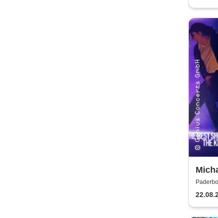
Micha
Expe
Paderbo
22.08.