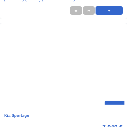
★
➦
➜
Kia Sportage
7.949 €