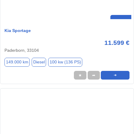
Kia Sportage
11.599 €
Paderborn, 33104
149.000 km
Diesel
100 kw (136 PS)
★
➦
➜