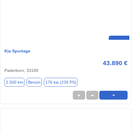
Kia Sportage
43.890 €
Paderborn, 33100
2.500 km
Benzin
176 kw (239 PS)
★
➦
➜