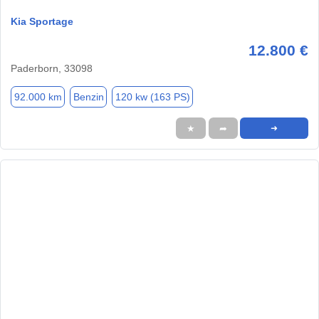
Kia Sportage
12.800 €
Paderborn, 33098
92.000 km
Benzin
120 kw (163 PS)
★
➦
➜