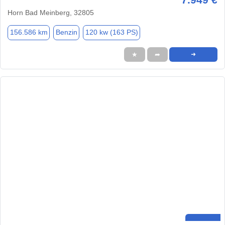
Horn Bad Meinberg, 32805
156.586 km
Benzin
120 kw (163 PS)
★
➦
➜