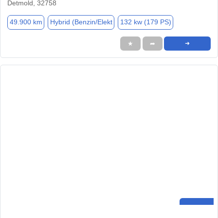
Detmold, 32758
49.900 km
Hybrid (Benzin/Elekt
132 kw (179 PS)
★
➦
➜