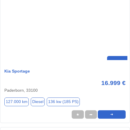
Kia Sportage
16.999 €
Paderborn, 33100
127.000 km
Diesel
136 kw (185 PS)
★
➦
➜