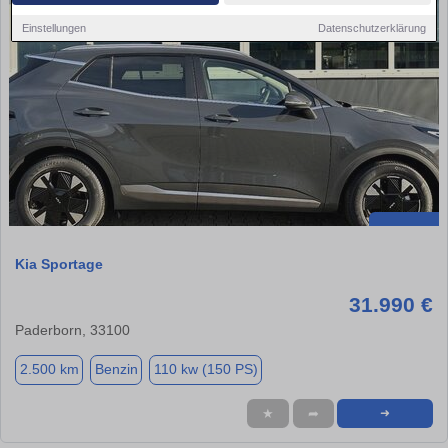
Einstellungen
Datenschutzerklärung
Kia Sportage
31.990 €
Paderborn, 33100
2.500 km
Benzin
110 kw (150 PS)
★
➦
➜