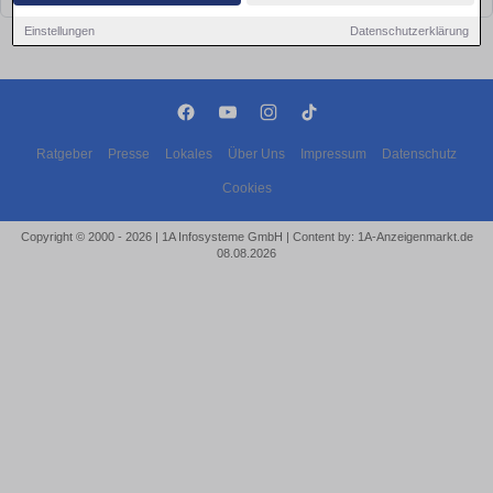
Einstellungen
Datenschutzerklärung
Ratgeber
Presse
Lokales
Über Uns
Impressum
Datenschutz
Cookies
Copyright © 2000 - 2026 | 1A Infosysteme GmbH | Content by: 1A-Anzeigenmarkt.de
08.08.2026