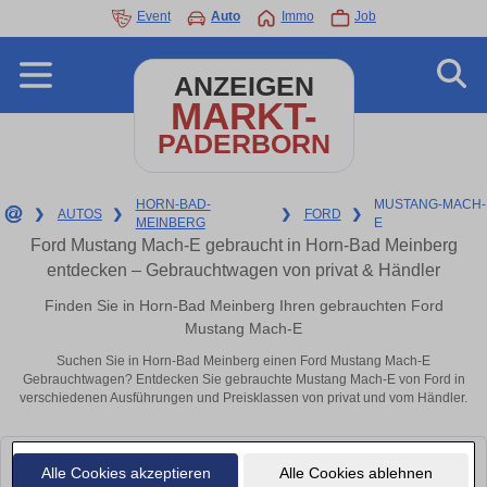
Event
Auto
Immo
Job
ANZEIGEN
MARKT-
PADERBORN
HORN-BAD-
MUSTANG-MACH-
❯
AUTOS
❯
❯
FORD
❯
MEINBERG
E
Ford Mustang Mach-E gebraucht in Horn-Bad Meinberg
entdecken – Gebrauchtwagen von privat & Händler
Finden Sie in Horn-Bad Meinberg Ihren gebrauchten Ford
Mustang Mach-E
Suchen Sie in Horn-Bad Meinberg einen Ford Mustang Mach-E
Gebrauchtwagen? Entdecken Sie gebrauchte Mustang Mach-E von Ford in
verschiedenen Ausführungen und Preisklassen von privat und vom Händler.
Leider konnten wir derzeit keine passenden Autos finden. Schauen Sie
Alle Cookies akzeptieren
Alle Cookies ablehnen
bald wieder vorbei!